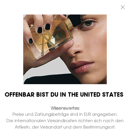
BEAUTY LIGHT CLUB: 20% RABATT AUF ALLES — ODER 25% AB 80 €
BESTELLWERT*
0
MEIN
0 PRODUKT
BOUTIQUEN
WARENKORB
Hauptinhalt
DU MÖCHTEST DEINEN WIMPERN MEHR
VOLUMEN VERLEIHEN? ERFAHRE, WIE
DU IHNEN ZU IHREM VOLLEN
POTENZIAL VERHILFST
OFFENBAR BIST DU IN THE UNITED STATES
Entdecke die verwegensten Mascara-Kollektionen
Wissenswertes:
von YSL Beauty. Trau Dich, das volle
Volumenpotenzial Deiner Wimpern zur Entfaltung zu
Preise und Zahlungsbeträge sind in EUR angegeben.
bringen.
Die internationalen Versandkosten richten sich nach den
Artikeln, der Versandart und dem Bestimmungsort.