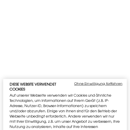
Wenn Du es eilig hast, besteht die schnellste und
einfachste Möglichkeit, Deinen Look abzurunden
darin, für ein wenig Drama zu sorgen. Nichts
beschert Dir ein so perfektes Finish, wie dicke und
volle Wimpern. Ob natürlich oder verwegen - ein
wenig Mascara ist der ultimative Schlüssel zu einem
makellosen Alltagslook. So als würdest Du für jedes
Event ein anderes Outfit wählen. Verschiedene
Mascaras
können genauso maßgeblich für Dein
Erscheinungsbild sein. Während Du Dich gestern
Abend vielleicht für einen gewagten Stil
entschieden hast, verlangt das Meeting am
Ohne Einwilligung fortfahren
DIESE WEBSITE VERWENDET
heutigen Morgen ein etwas dezenteres Vorgehen.
COOKIES
Mascara bietet unzählige Optionen. Es gibt
Auf unserer Webseite verwenden wir Cookies und ähnliche
Mascaras für mehr Volumen und Länge, aber auch
Technologien, um Informationen auf Ihrem Gerät (z.B. IP-
solche für geschwungene, farbige Wimpern. Das
Adresse, Nutzer-ID, Browser-Informationen) zu speichern
perfekte Mascara ist von entscheidender
und/oder abzurufen. Einige von ihnen sind für den Betrieb der
Bedeutung. Wenn Du Dir voluminösere Wimpern
Webseite unbedingt erforderlich. Andere verwenden wir nur
wünschst, dann musst Du jetzt nicht länger suchen.
mit Ihrer Einwilligung, z.B. um unser Angebot zu verbessern, ihre
Nutzung zu analysieren, Inhalte auf Ihre Interessen