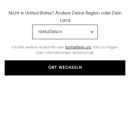
10. Februar 2023
Nicht in United States? Ändere Deine Region oder Dein
Land
Erhalte weitere Auskünfte oder
kontaktiere uns
, falls Du Fragen
über internationalen Versand hast.
ORT WECHSELN