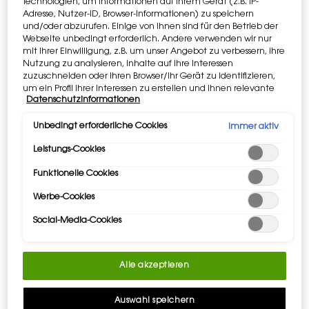
Technologien, um Informationen auf Ihrem Gerät (z.B. IP-
Adresse, Nutzer-ID, Browser-Informationen) zu speichern
und/oder abzurufen. Einige von ihnen sind für den Betrieb der
Nicht in United States? Ändere Deine Region oder Dein
Webseite unbedingt erforderlich. Andere verwenden wir nur
Leider finden wir mit diesen Filtern keinen Shop in Deiner
Land
mit Ihrer Einwilligung, z.B. um unser Angebot zu verbessern, ihre
Nähe. Bitte versuche es mit einem anderen!
Nutzung zu analysieren, Inhalte auf Ihre Interessen
zuzuschneiden oder Ihren Browser/Ihr Gerät zu identifizieren,
um ein Profil Ihrer Interessen zu erstellen und Ihnen relevante
Datenschutzinformationen
Werbung auf anderen Onlineangeboten zu zeigen. Sie können
Erhalte weitere Auskünfte oder
kontaktiere uns
, falls Du Fragen
nicht erforderliche Cookies akzeptieren ("Alle akzeptieren"),
ablehnen ("Ohne Einwilligung fortfahren") oder die
über internationalen Versand hast.
Unbedingt erforderliche Cookies
Immer aktiv
Einstellungen individuell anpassen und Ihre Auswahl speichern
KOSTENLOSE
EXKLUSIVES
Leistungs-Cookies
("Auswahl speichern"). Zudem können Sie Ihre Einstellungen
LIEFERUNG AB 50 €
GESCHENK
ORT WECHSELN
(unter dem Link "Cookie-Einstellungen") jederzeit aufrufen und
Funktionelle Cookies
nachträglich anpassen. Weitere Informationen enthalten
unsere Datenschutzinformationen.
Werbe-Cookies
2 GRATISPROBEN
KOSTENLOSE
Social-Media-Cookies
RÜCKGABE
Alle akzeptieren
Fußzeilennavigation
E-MAIL-ANMELDUNG
newslettersignup.title.legend
Auswahl speichern
Frau
Herr
Keine Angabe