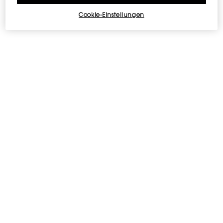
Geburtsdatum
Cookie-Einstellungen
E-Mail
*
Mobilfunknummer (Format: 06 XXXXXXXX…)
Ich versichere, mindestens 16 Jahre alt zu sein und möchte
personalisierte Angebote von Yves Saint Laurent Beauty
erhalten, per :
*
E-mail
SMS