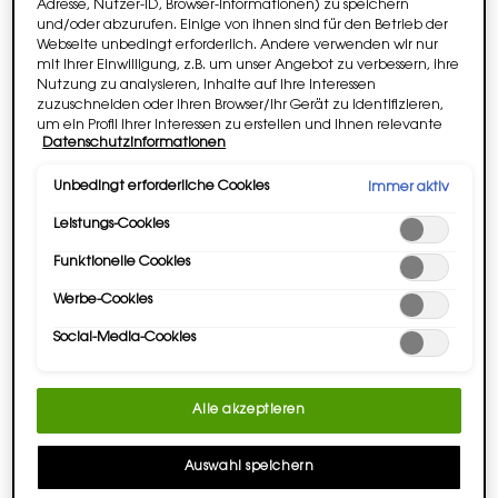
Adresse, Nutzer-ID, Browser-Informationen) zu speichern
und/oder abzurufen. Einige von ihnen sind für den Betrieb der
Webseite unbedingt erforderlich. Andere verwenden wir nur
mit Ihrer Einwilligung, z.B. um unser Angebot zu verbessern, ihre
DER DUFT DES ERFOLGREICHEN
Nutzung zu analysieren, Inhalte auf Ihre Interessen
MANNES, DER SICH TRAUT, SEIN Y ZU
zuzuschneiden oder Ihren Browser/Ihr Gerät zu identifizieren,
um ein Profil Ihrer Interessen zu erstellen und Ihnen relevante
ZEIGEN
Datenschutzinformationen
Werbung auf anderen Onlineangeboten zu zeigen. Sie können
Y, DAS NEUE LE PARFUM
nicht erforderliche Cookies akzeptieren ("Alle akzeptieren"),
ablehnen ("Ohne Einwilligung fortfahren") oder die
Unbedingt erforderliche Cookies
Immer aktiv
Einstellungen individuell anpassen und Ihre Auswahl speichern
Leistungs-Cookies
("Auswahl speichern"). Zudem können Sie Ihre Einstellungen
(unter dem Link "Cookie-Einstellungen") jederzeit aufrufen und
Funktionelle Cookies
nachträglich anpassen. Weitere Informationen enthalten
unsere Datenschutzinformationen.
Werbe-Cookies
Social-Media-Cookies
Alle akzeptieren
Auswahl speichern