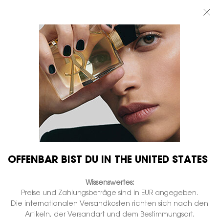
BEAUTY LIGHT CLUB: 20% RABATT AUF ALLES — ODER 25% AB 80 €
BESTELLWERT*
0
MEIN
0 PRODUKT
BOUTIQUEN
WARENKORB
Hauptinhalt
OFFENBAR BIST DU IN THE UNITED STATES
Wissenswertes:
Preise und Zahlungsbeträge sind in EUR angegeben.
Die internationalen Versandkosten richten sich nach den
Artikeln, der Versandart und dem Bestimmungsort.