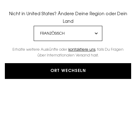
Nicht in United States? Ändere Deine Region oder Dein
Land
Erhalte weitere Auskünfte oder
kontaktiere uns
, falls Du Fragen
über internationalen Versand hast.
ORT WECHSELN
ZEIGE DEIN Y.
Überwinde Deine Ängste.
Verwandle sie in Deinen größten Erfolg.
DAS Y-UNIVERSUM