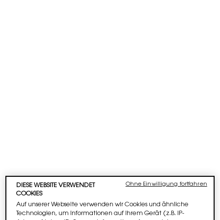
GERANIUM, LAVENDEL,
WEIHRAUCH
FRISCH UND REIN
IN DER NASE.
DUFT FÜR DEN TAG.
JETZT SHOPPEN
Ohne Einwilligung fortfahren
DIESE WEBSITE VERWENDET
COOKIES
Auf unserer Webseite verwenden wir Cookies und ähnliche
Technologien, um Informationen auf Ihrem Gerät (z.B. IP-