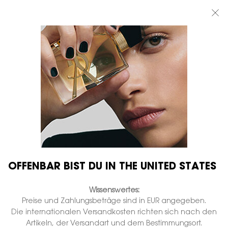
BEAUTY LIGHT CLUB: 20% RABATT AUF ALLES — ODER 25% AB 80 €
BESTELLWERT*
0
MEIN
0 PRODUKT
BOUTIQUEN
WARENKORB
Hauptinhalt
OFFENBAR BIST DU IN THE UNITED STATES
Wissenswertes:
Preise und Zahlungsbeträge sind in EUR angegeben.
Die internationalen Versandkosten richten sich nach den
Artikeln, der Versandart und dem Bestimmungsort.