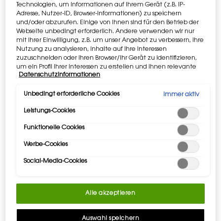
Technologien, um Informationen auf Ihrem Gerät (z.B. IP-
Adresse, Nutzer-ID, Browser-Informationen) zu speichern
und/oder abzurufen. Einige von ihnen sind für den Betrieb der
Webseite unbedingt erforderlich. Andere verwenden wir nur
mit Ihrer Einwilligung, z.B. um unser Angebot zu verbessern, ihre
Nutzung zu analysieren, Inhalte auf Ihre Interessen
zuzuschneiden oder Ihren Browser/Ihr Gerät zu identifizieren,
um ein Profil Ihrer Interessen zu erstellen und Ihnen relevante
Datenschutzinformationen
Werbung auf anderen Onlineangeboten zu zeigen. Sie können
nicht erforderliche Cookies akzeptieren ("Alle akzeptieren"),
ablehnen ("Ohne Einwilligung fortfahren") oder die
Unbedingt erforderliche Cookies
Immer aktiv
Einstellungen individuell anpassen und Ihre Auswahl speichern
Leistungs-Cookies
("Auswahl speichern"). Zudem können Sie Ihre Einstellungen
(unter dem Link "Cookie-Einstellungen") jederzeit aufrufen und
Funktionelle Cookies
nachträglich anpassen. Weitere Informationen enthalten
unsere Datenschutzinformationen.
Werbe-Cookies
Social-Media-Cookies
Alle akzeptieren
Auswahl speichern