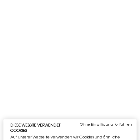
WIRD
Seit 2014 erschafft YSL Beauty zu Füßen des marokkanischen
Atlasgebirges einen Ort der Veränderung:
die OURIKA COMMUNITY GARDENS.
Die Unabhängigkeit der Frauengruppe, die sich um die
Pflanzen kümmert, gibt den Anstoß zu Veränderungen in der
Region.
Die Pflanzen, die wir regenerativ und organisch anbauen,
trotzen den härtesten Bedingungen und inspirieren zu
neuen nachhaltigen Innovationen.
Die von uns wiederhergestellte Biodiversität strahlt weit über
unsere Mauern hinaus und lässt das Leben gedeihen.
LEIDENSCHAFTLICH. WILD. MUTIG.
Angetrieben durch unsere traditionelle Experimentierfreude
entwickeln wir einen Ort der Veränderung, heute und für die
Zukunft.
Ohne Einwilligung fortfahren
DIESE WEBSITE VERWENDET
COOKIES
Auf unserer Webseite verwenden wir Cookies und ähnliche