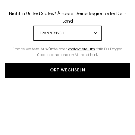
Nicht in United States? Ändere Deine Region oder Dein
Land
Erhalte weitere Auskünfte oder
kontaktiere uns
, falls Du Fragen
über internationalen Versand hast.
ORT WECHSELN
YSL BEAUTY SCHAFFT EINEN ORT DER
VERÄNDERUNG,
HEUTE UND FÜR DIE
ZUKUNFT
DIE OURIKA COMMUNITY GARDENS.
EIN UMWELT- & BIODIVERSITÄTSLABOR,
DAS
VON EINER GRUPPE AUS FRAUEN GEPFLEGT