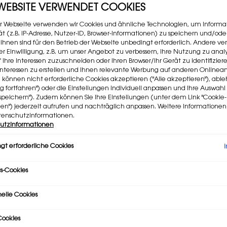
 WEBSITE VERWENDET COOKIES
Kostenlose lieferung
innerhalb von 2-6 W
r Webseite verwenden wir Cookies und ähnliche Technologien, um Informa
t (z.B. IP-Adresse, Nutzer-ID, Browser-Informationen) zu speichern und/ode
 ihnen sind für den Betrieb der Webseite unbedingt erforderlich. Andere v
START SHOPPING
rer Einwilligung, z.B. um unser Angebot zu verbessern, ihre Nutzung zu analy
f Ihre Interessen zuzuschneiden oder Ihren Browser/Ihr Gerät zu identifizier
er Interessen zu erstellen und Ihnen relevante Werbung auf anderen Online
e können nicht erforderliche Cookies akzeptieren ("Alle akzeptieren"), ab
ng fortfahren") oder die Einstellungen individuell anpassen und Ihre Auswahl
speichern"). Zudem können Sie Ihre Einstellungen (unter dem Link "Cookie-
gen") jederzeit aufrufen und nachträglich anpassen. Weitere Informatione
SONDERANGEBOT
tenschutzinformationen.
GRATISPROBEN UN
utzinformationen
Exklusive Online-An
gt erforderliche Cookies
Verfügung.
Hier
find
Damit du unsere Pr
s-Cookies
bei jeder Online-Be
Werde Mitglied unse
nelle Cookies
Angebote informier
reserviert sind.
ookies