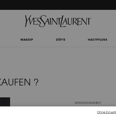
UTY LIGHT CLUB: 20% RABATT AUF ALLES — ODER 25% AB 80 € BESTELLWERT*
MAKEUP
DÜFTE
HAUTPFLEGE
KAUFEN ?
SONDERANGEBOT
KOSTENLOSER VER
Ohne Einwill