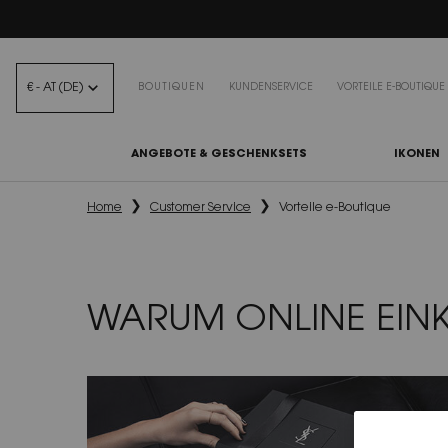
BEA
€ - AT (DE)
BOUTIQUEN
KUNDENSERVICE
VORTEILE E-BOUTIQUE
ANGEBOTE & GESCHENKSETS
IKONEN
Hauptinhalt
Home
Customer Service
Vorteile e-Boutique
WARUM ONLINE EIN