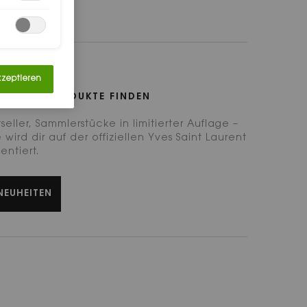
 ANGEBOTE
kzeptieren
LAURENT PRODUKTE FINDEN
eller, Sammlerstücke in limitierter Auflage –
wird dir auf der offiziellen Yves Saint Laurent
entiert.
NEUHEITEN