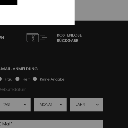
KOSTENLOSE
EN
RÜCKGABE
-MAIL-ANMELDUNG
ewslettersignup.title.legend
Frau
Herr
Keine Angabe
eburtsdatum
E-Mail
*