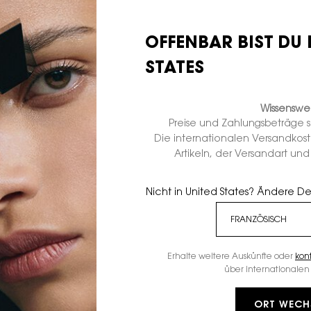
OFFENBAR BIST DU 
SONDERANGEBOT
STATES
SICHER BEZAHLEN
Deine Bankdaten wer
Wissenswer
Beauty niemals bek
Preise und Zahlungsbeträge 
Zahlungen, die auf 
Die internationalen Versandkos
werden sicher an d
Artikeln, der Versandart un
übermittelt. Visa, 
Apple Pay werden au
Zu deiner Sicherheit
Nicht in United States? Ändere D
deine Bestellung und
Laurent Beauty schic
deiner Bestellung.
Erhalte weitere Auskünfte oder
kon
JETZT SHOPPEN
über internationalen 
ORT WECH