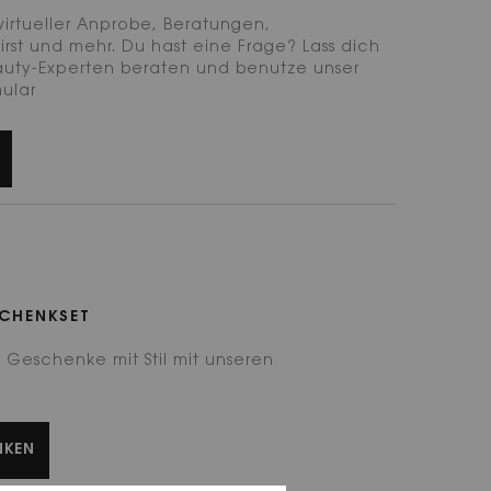
virtueller Anprobe, Beratungen,
 first und mehr. Du hast eine Frage? Lass dich
auty-Experten beraten und benutze unser
ular
CHENKSET
e Geschenke mit Stil mit unseren
NKEN