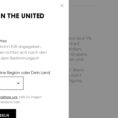
IN THE UNITED
den verschlüsselt (SSL-Modus) und sind YSL
tes:
annt oder werden von ihr gespeichert.
sind in EUR angegeben.
der yslbeauty-Website getätigt werden,
ten richten sich nach den
en Zahlungspartner, die Ingenico-Gruppe,
d dem Bestimmungsort.
Mastercard, American Express, Paypal und
f der Website akzeptiert.
 ist das 3D Secure System aktiviert. Wenn
eine Region oder Dein Land
 die Zahlung bestätigt sind: Yves Saint
kt dir eine erste E-Mail zur Bestätigung
taktiere uns
, falls Du Fragen
Versand hast.
SELN