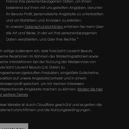
France Ihre personenbezogenen Daten, um Ihnen
basierend auf Ihren mit uns geteilten Angaben, darunter
Ihr Beauty-Profil, personalisierte Angebote zu unterbreiten
und um Statistiken und Analysen zu erstellen.
In unseren
Datenschutzrichtlinien
erfahren Sie mehr über
die Art und Weise, in der wir Ihre personenbezogenen
*
Daten verarbeiten, und über Ihre Rechte.
ch willige außerdem ein, dass Yves Saint Laurent Beauty
eine Reaktionen im Rahmen der Marketingaktionen sowie
eine Interaktionen bei der Nutzung der Webservices von
ves Saint Laurent Beauty (z.B. Daten zu
ngesehenen/gekauften Produkten, eingelöste Gutscheine,
eaktion auf unsere Angebote) erhebt und in einem
nteressenprofil speichert, um mir meinen Interessen
ntsprechende Angebote machen zu können.
Klicken Sie hier
ür weitere Details
iese Website ist durch Cloudflare geschützt und es gelten die
atenschutzrichtlinien und die Nutzungsbedingungen.