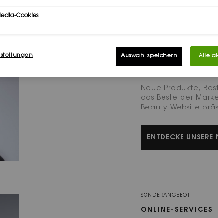
ENTDECKE UNSERE
Media-Cookies
nstellungen
Auswahl speichern
Alle a
ALLE YVES SAINT 
Neue Produkte, Bests
das Beste der Marke 
Beauty Website präs
ENTDECKE UNSERE 
SONDERANGEBOT
ONLINE-SERVICES