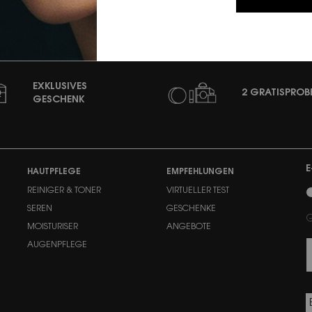
EXKLUSIVES
2 GRATISPROB
GESCHENK
E
HAUTPFLEGE
EMPFEHLUNGEN
n
REINIGER & TONER
VIRTUELLER TEST
SEREN
GESCHENKE
G
MOISTURISER
ANGEBOTE
AUGENPFLEGE