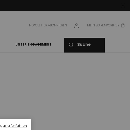
NEWSLETTER ABONNIEREN
MEIN WARENKORB
0
0 PRODUKT
Suche
UNSER ENGAGEMENT
SAND
igung fortfahren