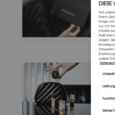
DIESE
Auf unsere
Ihrem Gerä
Einige von
nur mit Ih
Inhalte au
Profil Ihr
zeigen. Si
Einwilligu
("Auswahl 
Einstellun
unsere Da
Datensch
Unbedin
Leistung
Funktio
Werbe-C