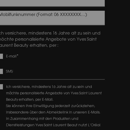
Mobilfunknummer (Format: 06 XXXXXXXX…)
ch versichere, mindestens 16 Jahre alt zu sein und
öchte personalisierte Angebote von Yves Saint
aurent Beauty erhalten, per :
*
E-mail
SMS
Ich versichere, mindestens 16 Jahre alt zu sein und
möchte personalisierte Angebote von Yves Saint Laurent
Beauty erhalten, per E-Mail.
Sie können Ihre Einwilligung jederzeit zurückziehen,
insbesondere über den Abmeldelink in unseren E-Mails.
In Zusammenhang mit den Produkten und
Dienstleistungen Yves Saint Laurent Beaut nutzt L’Oréal