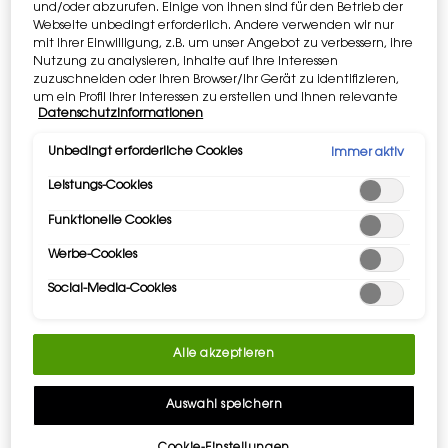
und/oder abzurufen. Einige von ihnen sind für den Betrieb der
Webseite unbedingt erforderlich. Andere verwenden wir nur
Apple Pay
und
Google Pay
sind jetzt
mit Ihrer Einwilligung, z.B. um unser Angebot zu verbessern, ihre
verfügbar. Auf der Zahlungsseite
Nutzung zu analysieren, Inhalte auf Ihre Interessen
auszuwählen.
zuzuschneiden oder Ihren Browser/Ihr Gerät zu identifizieren,
um ein Profil Ihrer Interessen zu erstellen und Ihnen relevante
Datenschutzinformationen
Werbung auf anderen Onlineangeboten zu zeigen. Sie können
nicht erforderliche Cookies akzeptieren ("Alle akzeptieren"),
ablehnen ("Ohne Einwilligung fortfahren") oder die
Unbedingt erforderliche Cookies
Immer aktiv
Video Content 2 with plain
PDP Tabs
Einstellungen individuell anpassen und Ihre Auswahl speichern
BESCHREIBUNG
Leistungs-Cookies
("Auswahl speichern"). Zudem können Sie Ihre Einstellungen
(unter dem Link "Cookie-Einstellungen") jederzeit aufrufen und
YSL THE INKS VINYL CREAM
Funktionelle Cookies
nachträglich anpassen. Weitere Informationen enthalten
Eine Spiegelglanz-Lackfarbe. Bis zu 24h Feuchtigkeit*, mit
unsere Datenschutzinformationen.
Werbe-Cookies
einer Formel mit 90 % pflegenden Inhaltsstoffen. Die
cremige Textur verschmilzt auf den Lippen, ohne zu kleben.
Social-Media-Cookies
Unterstützt durch einen das Wasser einschließenden
Tuberoseextrakt und saftige Birne aus unserem Ourika
Community Garden.
Alle akzeptieren
*Verbrauchertest an 142 Frauen
KEYWORD
Auswahl speichern
Hoch pigmentiert, Vinylcreme, Spiegelglanz,