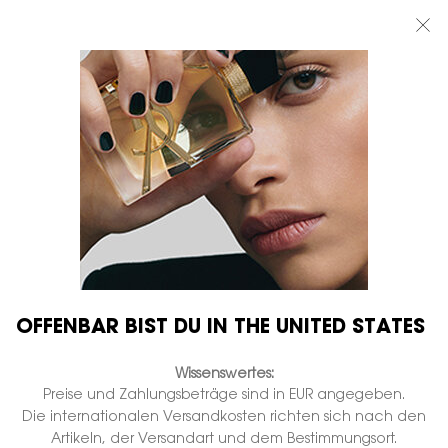
BEAUTY LIGHT CLUB: 20% RABATT AUF ALLES — ODER 25% AB 80 €
BESTELLWERT*
0
MEIN
0 PRODUKT
BOUTIQUEN
WARENKORB
Hauptinhalt
...
LIPPEN
Flüssiger lippenstift
YSL THE INKS VINYL
CREAM
Auf Lager
€ 47,00
€ 37,60
Alter Preis
Neuer Preis
Spiegelglanz-lippenfarbe.
OFFENBAR BIST DU IN THE UNITED STATES
2.570 Personen haben vor Kurzem dieses Produkt angeschaut
Wissenswertes:
Preise und Zahlungsbeträge sind in EUR angegeben.
Die internationalen Versandkosten richten sich nach den
Artikeln, der Versandart und dem Bestimmungsort.