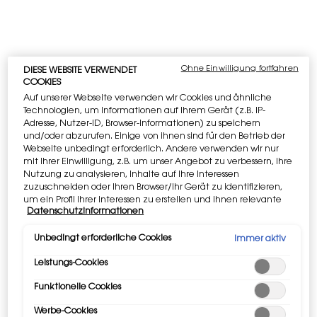
verfügbar. Auf der Zahlungsseite
auszuwählen.
Ohne Einwilligung fortfahren
DIESE WEBSITE VERWENDET
COOKIES
PDP Tabs
BESCHREIBUNG
Auf unserer Webseite verwenden wir Cookies und ähnliche
Technologien, um Informationen auf Ihrem Gerät (z.B. IP-
All Hours Hyper Bronze, der neue, vielseitige Couture-
Adresse, Nutzer-ID, Browser-Informationen) zu speichern
Bräunungspuder mit 24h Halt und einem natürlichen,
und/oder abzurufen. Einige von ihnen sind für den Betrieb der
sonnengeküssten Glow-Finish.
Webseite unbedingt erforderlich. Andere verwenden wir nur
mit Ihrer Einwilligung, z.B. um unser Angebot zu verbessern, ihre
Der durch Hautpflegewirkstoffe unterstützte und zu 90 % aus
Nutzung zu analysieren, Inhalte auf Ihre Interessen
zuzuschneiden oder Ihren Browser/Ihr Gerät zu identifizieren,
Inhaltsstoffen natürlichen Ursprungs bestehende Puder All
um ein Profil Ihrer Interessen zu erstellen und Ihnen relevante
Hours Hyper Bronze mildert Unreinheiten ab, minimiert die
Datenschutzinformationen
Werbung auf anderen Onlineangeboten zu zeigen. Sie können
Poren und glättet gleichzeitig die Haut.
nicht erforderliche Cookies akzeptieren ("Alle akzeptieren"),
ablehnen ("Ohne Einwilligung fortfahren") oder die
Unbedingt erforderliche Cookies
Immer aktiv
HYALURONSÄURE, bekannt dafür, ein angenehmes
Einstellungen individuell anpassen und Ihre Auswahl speichern
Leistungs-Cookies
("Auswahl speichern"). Zudem können Sie Ihre Einstellungen
Hautgefühl und eine glättende Wirkung zu erzielen.
(unter dem Link "Cookie-Einstellungen") jederzeit aufrufen und
NIACINAMID, bekannt für seine hautverbessernden
Funktionelle Cookies
nachträglich anpassen. Weitere Informationen enthalten
Eigenschaften.
unsere Datenschutzinformationen.
Werbe-Cookies
LIMETTA aus dem YSL Beauty Ourika Community Garden,