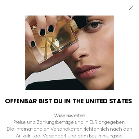
BEAUTY LIGHT CLUB: 20% RABATT AUF ALLES — ODER 25% AB 80 €
BESTELLWERT*
0
MEIN
0 PRODUKT
BOUTIQUEN
WARENKORB
Hauptinhalt
...
BOUTIQUE YSL
All hours
ALL HOURS HYPER
BRONZE
Auf Lager
€ 50,00
€ 40,00
Alter Preis
Neuer Preis
Vielseitige Couture-Bräunungspuder.
OFFENBAR BIST DU IN THE UNITED STATES
3.904 Personen haben vor Kurzem dieses Produkt angeschaut
Wissenswertes:
Preise und Zahlungsbeträge sind in EUR angegeben.
Die internationalen Versandkosten richten sich nach den
Artikeln, der Versandart und dem Bestimmungsort.