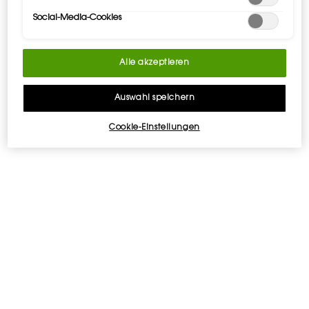
bekannt für seine nicht austrocknenden Eigenschaften.
Social-Media-Cookies
Der vollständig mischbare und atmungsaktive Hyper
Bronze-Puder verschmilzt sofort mit der Haut und garantiert
Alle akzeptieren
eine übergangslose Anwendung, unabhängig davon, ob
er über einer Foundation oder auf der bloßen Haut
aufgetragen wird. Seine samtige, matte, einen zarten
Auswahl speichern
Glanz erzeugende Formel sorgt 24h lang für einen
gebräunten, gesunden Teint, ohne zu verblassen oder zu
Cookie-Einstellungen
verrutschen.
Der extra-vielseitige Hyper Bronze-Puder eignet sich für alle
Anwendungen, jeden Hautton, den ganzen Tag über:
Den Teint bräunen: eine generelle Bräunung erzeugen
oder Wangen und Stirn zum Leuchten bringen.
Die Gesichtszüge modellieren: die Wangenknochen
betonen und die Kinnlinie definieren.
Unreinheiten abmildern.
BRÄUNEN ODER MODELLIEREN. ALLES AUF EINMAL.