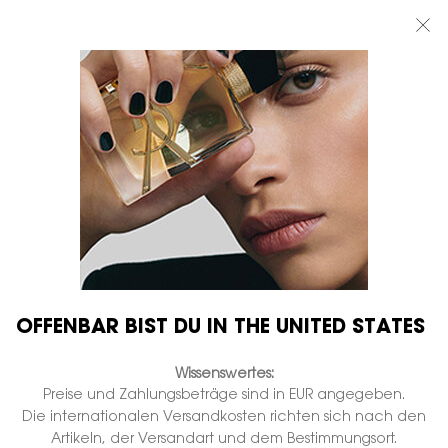
BEAUTY LIGHT CLUB: 20% RABATT AUF ALLES — ODER 25% AB 80 €
BESTELLWERT*
0
MEIN
0 PRODUKT
BOUTIQUEN
WARENKORB
Hauptinhalt
...
AUGEN
Maskara
MASCARA VOLUME EFFET
FAUX CILS
Auf Lager
€ 40,00
€ 32,00
Alter Preis
Neuer Preis
(€ 5.079,37/1l.)
Eine edle Mascara mit modellierbarem Volumen und
Länge.
OFFENBAR BIST DU IN THE UNITED STATES
1.216 Personen haben vor Kurzem dieses Produkt angeschaut
Wissenswertes:
Preise und Zahlungsbeträge sind in EUR angegeben.
Die internationalen Versandkosten richten sich nach den
Artikeln, der Versandart und dem Bestimmungsort.