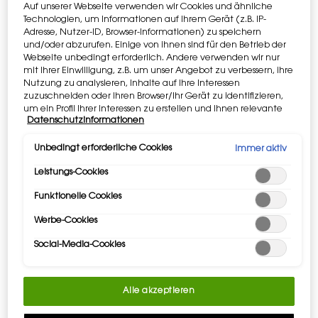
Auf unserer Webseite verwenden wir Cookies und ähnliche
Technologien, um Informationen auf Ihrem Gerät (z.B. IP-
Adresse, Nutzer-ID, Browser-Informationen) zu speichern
und/oder abzurufen. Einige von ihnen sind für den Betrieb der
Webseite unbedingt erforderlich. Andere verwenden wir nur
mit Ihrer Einwilligung, z.B. um unser Angebot zu verbessern, ihre
Nutzung zu analysieren, Inhalte auf Ihre Interessen
zuzuschneiden oder Ihren Browser/Ihr Gerät zu identifizieren,
Wähle eine Größe
Wähle eine/einen farbe für Mascara Volume Effet Faux Cils
um ein Profil Ihrer Interessen zu erstellen und Ihnen relevante
01 HIGH DENSITY BLACK
Datenschutzinformationen
Werbung auf anderen Onlineangeboten zu zeigen. Sie können
nicht erforderliche Cookies akzeptieren ("Alle akzeptieren"),
ablehnen ("Ohne Einwilligung fortfahren") oder die
Unbedingt erforderliche Cookies
Immer aktiv
Selected
01 High Density Black, 1 of 3
Selected
02 Rich Brown, 2 of 3
Selected
06 Deep Night, 3 of 3
Einstellungen individuell anpassen und Ihre Auswahl speichern
Leistungs-Cookies
("Auswahl speichern"). Zudem können Sie Ihre Einstellungen
(unter dem Link "Cookie-Einstellungen") jederzeit aufrufen und
Funktionelle Cookies
nachträglich anpassen. Weitere Informationen enthalten
IHRE ESSENTIALS WARTEN AUF SIE
Gestalten
unsere Datenschutzinformationen.
Sie Ihre YSL Beauty-Routine: 5 Geschenke
Werbe-Cookies
ab 120€. ​
Code: MYGIFT
Social-Media-Cookies
TRETE DEM YLS BEAUTY CLUB BEI​
Erhalten Sie exklusiven Zugang zu
Alle akzeptieren
ikonischen Auszeichnungen.​ ​
ANMELDEN​​​​