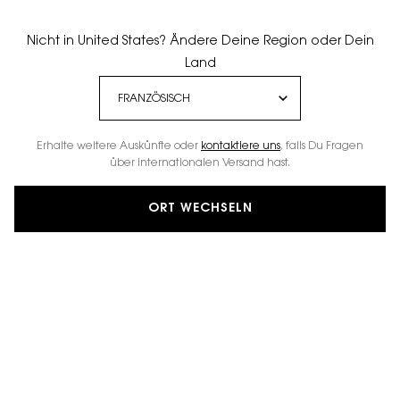
Nicht in United States? Ändere Deine Region oder Dein
Land
AUGEN-MAKE-UP
Erhalte weitere Auskünfte oder
kontaktiere uns
, falls Du Fragen
Mascaras für extremes Volumen Ihrer Wimpern und einen
über internationalen Versand hast.
intensiven Blick. Hochpigmentierte Lidschatten und
grafische Eyeliner für ausdrucksstarke Smoky Eyes.
ORT WECHSELN
GESICHT
AUGEN
LIPPEN
AUGEN
16 Produkte
VERFEINERN
FILTERMENÜ