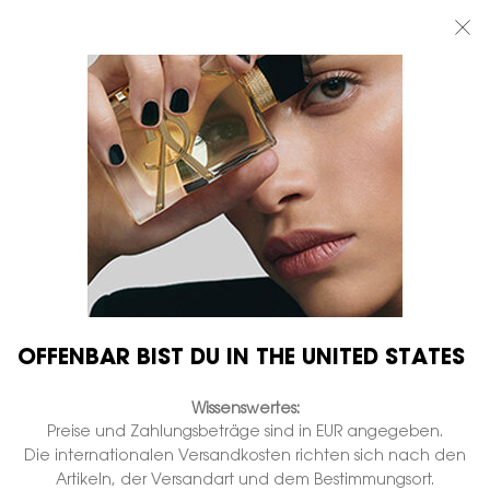
BEAUTY LIGHT CLUB: 20% RABATT AUF ALLES — ODER 25% AB 80 €
BESTELLWERT*
0
MEIN
0 PRODUKT
BOUTIQUEN
WARENKORB
Hauptinhalt
OFFENBAR BIST DU IN THE UNITED STATES
Wissenswertes:
Preise und Zahlungsbeträge sind in EUR angegeben.
Die internationalen Versandkosten richten sich nach den
Artikeln, der Versandart und dem Bestimmungsort.