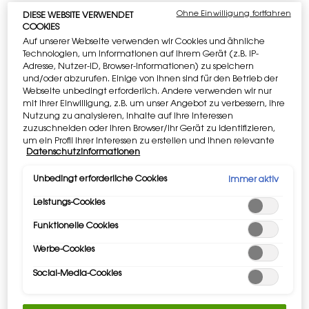
Ohne Einwilligung fortfahren
DIESE WEBSITE VERWENDET
Zum ersten Mal ist die kombinierte Kraft der proprietären
COOKIES
Irisblüte und des Youth Reload Complex erwiesenermaßen
Auf unserer Webseite verwenden wir Cookies und ähnliche
2x schneller als Peptid*. Diese Synergie treibt
Technologien, um Informationen auf Ihrem Gerät (z.B. IP-
unvergleichliche Wirkungen in allen Kollagengruppen
Adresse, Nutzer-ID, Browser-Informationen) zu speichern
und/oder abzurufen. Einige von ihnen sind für den Betrieb der
voran.
Webseite unbedingt erforderlich. Andere verwenden wir nur
mit Ihrer Einwilligung, z.B. um unser Angebot zu verbessern, ihre
Heben Sie Ihre Routine auf ein neues Level, indem Sie die
Nutzung zu analysieren, Inhalte auf Ihre Interessen
Youth Reload Essence-in-Lotion und das Youth Reload
zuzuschneiden oder Ihren Browser/Ihr Gerät zu identifizieren,
Serum für das vollständige Anti-Ageing-Ritual kombinieren.
um ein Profil Ihrer Interessen zu erstellen und Ihnen relevante
Datenschutzinformationen
Werbung auf anderen Onlineangeboten zu zeigen. Sie können
*Zellulärer transcriptomischer Assay zwischen 6h und 16h im
nicht erforderliche Cookies akzeptieren ("Alle akzeptieren"),
ablehnen ("Ohne Einwilligung fortfahren") oder die
Unbedingt erforderliche Cookies
Vergleich zu Kupfertripeptid-1 auf Kollagenbalance.
Immer aktiv
Einstellungen individuell anpassen und Ihre Auswahl speichern
Leistungs-Cookies
("Auswahl speichern"). Zudem können Sie Ihre Einstellungen
TYP
(unter dem Link "Cookie-Einstellungen") jederzeit aufrufen und
Hautpflege, Creme
Funktionelle Cookies
nachträglich anpassen. Weitere Informationen enthalten
unsere Datenschutzinformationen.
SCHLÜSSELWÖRTER
Werbe-Cookies
Kollagen
Social-Media-Cookies
Straffung
Aufpolsterung