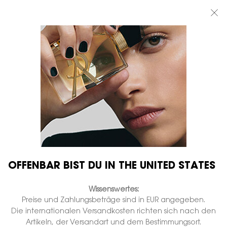
BEAUTY LIGHT CLUB: 20% RABATT AUF ALLES — ODER 25% AB 80 €
BESTELLWERT*
0
MEIN
0 PRODUKT
BOUTIQUEN
WARENKORB
Hauptinhalt
...
KOLLEKTIONEN
Pure Shots
YOUTH RELOAD CREAM
Auf Lager
€ 125,00
Anheben, straffen und glätten.
NEU
OFFENBAR BIST DU IN THE UNITED STATES
Wissenswertes:
Preise und Zahlungsbeträge sind in EUR angegeben.
Die internationalen Versandkosten richten sich nach den
Artikeln, der Versandart und dem Bestimmungsort.