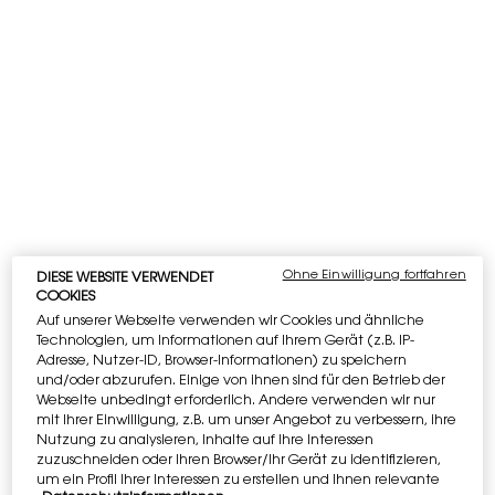
Apple Pay
und
Google Pay
sind jetzt
verfügbar. Auf der Zahlungsseite
auszuwählen.
PDP Tabs
BESCHREIBUNG
DIE OLFAKTORISCHE WAHRNEHMUNG
Im Herzen von Tuxedo zeigt sich Patschuli, dessen erdige,
holzige Tiefen von der Parfümeurin Juliette
Ohne Einwilligung fortfahren
DIESE WEBSITE VERWENDET
Karagueuzoglou meisterhaft zu einer geschmeidigen,
COOKIES
unvergesslichen olfaktorischen Silhouette geformt wurden.
Auf unserer Webseite verwenden wir Cookies und ähnliche
Das ikonische Material wurde in Grasse hergestellt, um die
Technologien, um Informationen auf Ihrem Gerät (z.B. IP-
Adresse, Nutzer-ID, Browser-Informationen) zu speichern
sinnlichste, eleganteste Facette der intensiven, kräftigen
und/oder abzurufen. Einige von ihnen sind für den Betrieb der
Holzigkeit zu betonen.
""Diese Patschuli-Herznote bildet den
Webseite unbedingt erforderlich. Andere verwenden wir nur
Kern des Dufts, gibt ihm Vertikalität und Stil - zwei
mit Ihrer Einwilligung, z.B. um unser Angebot zu verbessern, ihre
Signaturelemente von Tuxedo""
, erläutert die Parfümeurin
Nutzung zu analysieren, Inhalte auf Ihre Interessen
Juliette Karagueuzoglou.
zuzuschneiden oder Ihren Browser/Ihr Gerät zu identifizieren,
um ein Profil Ihrer Interessen zu erstellen und Ihnen relevante
Wie ein glänzendes Satin-Revers an einem Smoking aus