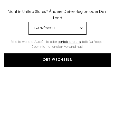
Nicht in United States? Ändere Deine Region oder Dein
Land
Erhalte weitere Auskünfte oder
kontaktiere uns
, falls Du Fragen
über internationalen Versand hast.
ORT WECHSELN
PERSONALISIEREN