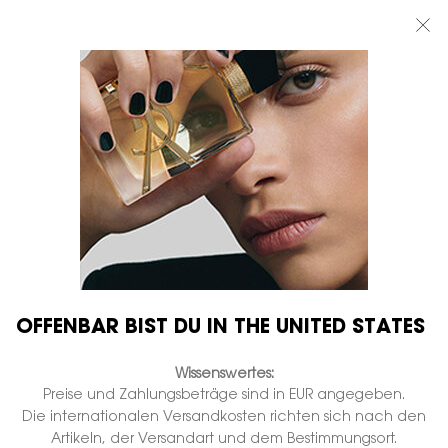
BEAUTY LIGHT CLUB: 20% RABATT AUF ALLES — ODER 25% AB 80 €
BESTELLWERT*
0
MEIN
0 PRODUKT
BOUTIQUEN
WARENKORB
Hauptinhalt
...
DÜFTE
LE VESTIAIRE DES PARFUMS
TUXEDO EAU DE PARFUM
Auf Lager
€ 230,00
(€ 3.066,67/1l.)
Gewürz-Patschuli - Chypre-Amber.
376 Personen haben vor Kurzem dieses Produkt angeschaut
OFFENBAR BIST DU IN THE UNITED STATES
GRAVIEREN
Wissenswertes:
Preise und Zahlungsbeträge sind in EUR angegeben.
Die internationalen Versandkosten richten sich nach den
Artikeln, der Versandart und dem Bestimmungsort.