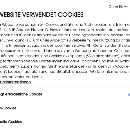
282 Per
Ohne Einwill
 WEBSITE VERWENDET COOKIES
Ausge
r Webseite verwenden wir Cookies und ähnliche Technologien, um Informa
t (z.B. IP-Adresse, Nutzer-ID, Browser-Informationen) zu speichern und/ode
 ihnen sind für den Betrieb der Webseite unbedingt erforderlich. Andere v
rer Einwilligung, z.B. um unser Angebot zu verbessern, ihre Nutzung zu analy
f Ihre Interessen zuzuschneiden oder Ihren Browser/Ihr Gerät zu identifizier
er Interessen zu erstellen und Ihnen relevante Werbung auf anderen Online
Meng
e können nicht erforderliche Cookies akzeptieren ("Alle akzeptieren"), ab
−
ng fortfahren") oder die Einstellungen individuell anpassen und Ihre Auswahl
speichern"). Zudem können Sie Ihre Einstellungen (unter dem Link "Cookie-
gen") jederzeit aufrufen und nachträglich anpassen. Weitere Informatione
tenschutzinformationen.
utzinformationen
gt erforderliche Cookies
s-Cookies
nelle Cookies