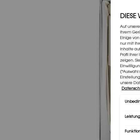
DIESE
Auf unsere
Ihrem Gerä
Einige von
nur mit Ih
Inhalte au
Profil Ihr
zeigen. Si
Einwilligu
("Auswahl 
Einstellun
unsere Da
Datensch
Unbedin
Leistung
Funktio