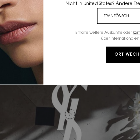
Nicht in United States? Ändere D
Erhalte weitere Auskünfte oder
kon
über internationalen 
ORT WECH