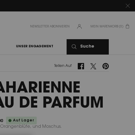
NEWSLETTER ABONNIEREN
MEIN WARENKORB
0
0 PRODUKT
Suche
UNSER ENGAGEMENT
Teilen Auf Facebook
Teilen Auf Twitter
Teilen Auf Pinteres
Teilen Auf
AHARIENNE
AU DE PARFUM
Auf Lager
00
, Orangenblüte, und Moschus.