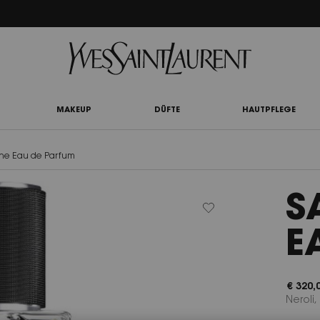
UTY LIGHT CLUB: 20% RABATT AUF ALLES — ODER 25% AB 80 € BESTELLWERT*
MAKEUP
DÜFTE
HAUTPFLEGE
ne Eau de Parfum
S
E
€ 320,
Neroli