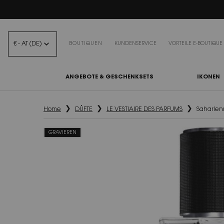
BEA
€ - AT (DE)
BOUTIQUEN
KUNDENSERVICE
VORTEILE E-BOUTIQUE
ANGEBOTE & GESCHENKSETS
IKONEN
Hauptinhalt
Home
DÜFTE
LE VESTIAIRE DES PARFUMS
Saharien
GRAVIEREN