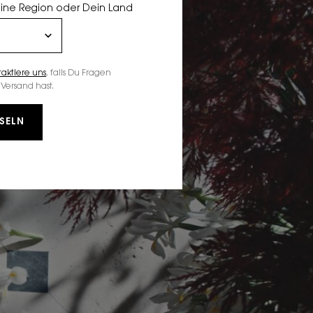
eine Region oder Dein Land
taktiere uns
, falls Du Fragen
Versand hast.
SELN