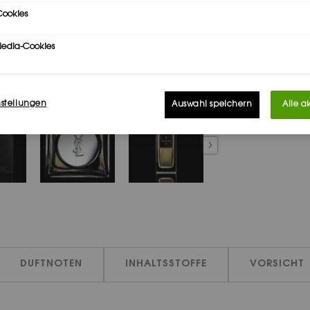
ookies
Media-Cookies
SIEREN
nstellungen
Auswahl speichern
Alle a
DUFTNOTEN
INHALTSSTOFFE
VORSICHT