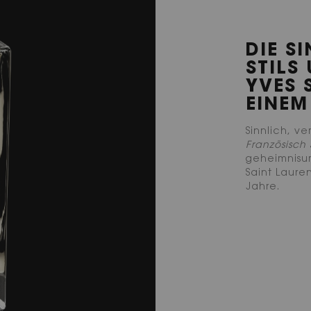
DIE S
STILS
YVES 
EINEM
Sinnlich, ve
Französisch
geheimnisu
Saint Lauren
Jahre.