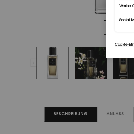
Werbe-C
Social-
PERSONALI
Cookie-Ei
PDP Tabs
BESCHREIBUNG
ANLASS