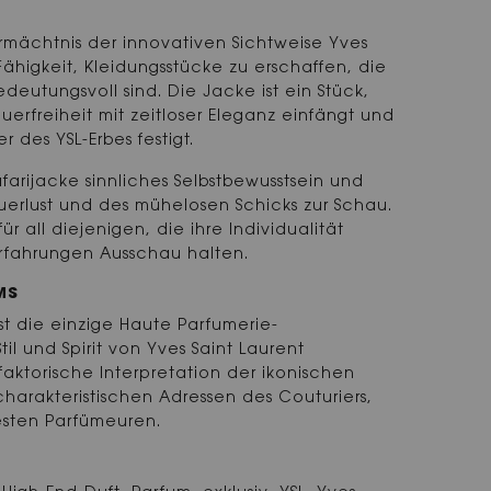
ermächtnis der innovativen Sichtweise Yves
Fähigkeit, Kleidungsstücke zu erschaffen, die
edeutungsvoll sind. Die Jacke ist ein Stück,
erfreiheit mit zeitloser Eleganz einfängt und
er des YSL-Erbes festigt.
 Safarijacke sinnliches Selbstbewusstsein und
erlust und des mühelosen Schicks zur Schau.
für all diejenigen, die ihre Individualität
rfahrungen Ausschau halten.
MS
ist die einzige Haute Parfumerie-
il und Spirit von Yves Saint Laurent
aktorische Interpretation der ikonischen
charakteristischen Adressen des Couturiers,
esten Parfümeuren.