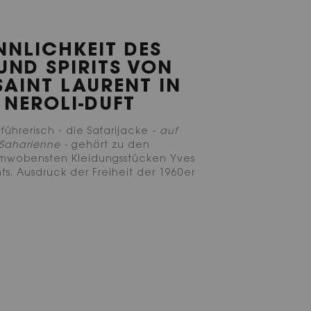
INNLICHKEIT DES
 UND SPIRITS VON
SAINT LAURENT IN
 NEROLI-DUFT
rführerisch - die Safarijacke
- auf
 Saharienne -
gehört zu den
mwobensten Kleidungsstücken Yves
ts. Ausdruck der Freiheit der 1960er