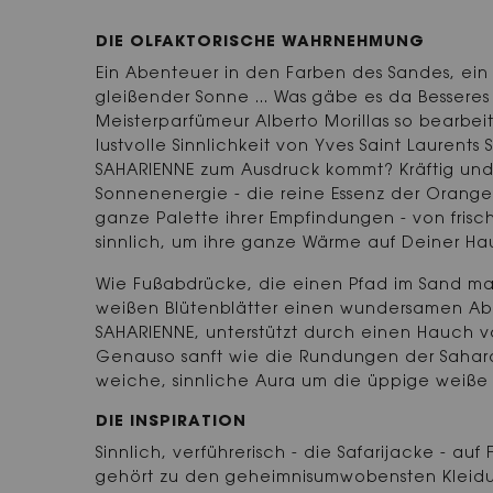
DIE OLFAKTORISCHE WAHRNEHMUNG
Ein Abenteuer in den Farben des Sandes, ein
gleißender Sonne ... Was gäbe es da Besseres 
Meisterparfümeur Alberto Morillas so bearbei
lustvolle Sinnlichkeit von Yves Saint Laurents
SAHARIENNE zum Ausdruck kommt? Kräftig und v
Sonnenenergie - die reine Essenz der Orange
ganze Palette ihrer Empfindungen - von frisch
sinnlich, um ihre ganze Wärme auf Deiner Hau
Wie Fußabdrücke, die einen Pfad im Sand mar
weißen Blütenblätter einen wundersamen Abd
SAHARIENNE, unterstützt durch einen Hauch 
Genauso sanft wie die Rundungen der Sahar
weiche, sinnliche Aura um die üppige weiße
DIE INSPIRATION
Sinnlich, verführerisch - die Safarijacke - auf
gehört zu den geheimnisumwobensten Kleidu