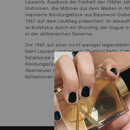
Laurents. Ausdruck der Freiheit der 1960er J
Uniformen, die Männer aus dem Westen in Afr
inspirierte Kleidungsstück aus Baumwoll-Gab
1967 auf dem Laufsteg präsentiert. Im darauf
es Kultstatus durch ein Shooting der Vogue 
in der afrikanischen Savanne.
Die 1969 auf einer nicht weniger legendäre
Saint Laurent und seinem "Zwilling" Betty Ca
Safarijacke verkörpert den Stil des Couturier
Kleidungsstück mit der sinnlichen Ausdruckskra
Abenteurer angepassten Version zum wieder
Kollektionen des Hauses.
YVES SAIN