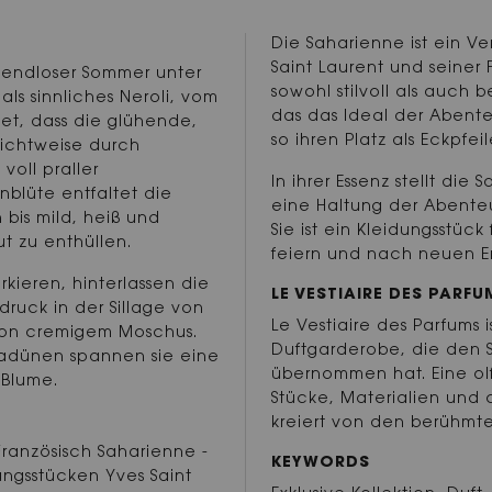
Die Saharienne ist ein V
Saint Laurent und seiner 
 endloser Sommer unter
sowohl stilvoll als auch b
als sinnliches Neroli, vom
das das Ideal der Abenteu
tet, dass die glühende,
so ihren Platz als Eckpfeil
 Sichtweise durch
oll praller
In ihrer Essenz stellt die
nblüte entfaltet die
eine Haltung der Abenteu
 bis mild, heiß und
Sie ist ein Kleidungsstück 
t zu enthüllen.
feiern und nach neuen E
kieren, hinterlassen die
LE VESTIAIRE DES PARFU
ruck in der Sillage von
Le Vestiaire des Parfums 
von cremigem Moschus.
Duftgarderobe, die den St
adünen spannen sie eine
übernommen hat. Eine olf
 Blume.
Stücke, Materialien und 
kreiert von den berühmt
 Französisch Saharienne -
KEYWORDS
ngsstücken Yves Saint