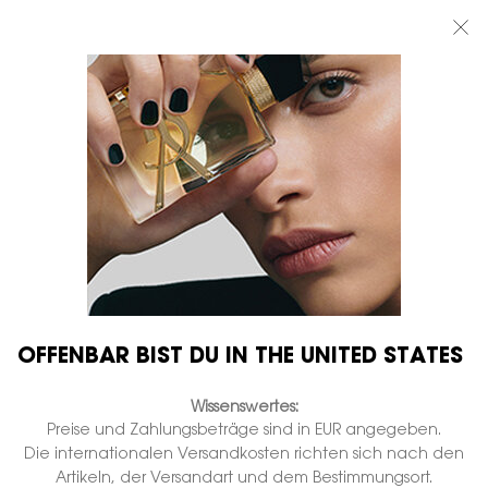
BEAUTY LIGHT CLUB: 20% RABATT AUF ALLES — ODER 25% AB 80 €
BESTELLWERT*
0
MEIN
0 PRODUKT
BOUTIQUEN
WARENKORB
Hauptinhalt
...
DÜFTE FÜR SIE
Libre
LIBRE BODY BALM
Auf Lager
€ 65,00
€ 52,00
Alter Preis
Neuer Preis
(€ 260,00/1l.)
Hydratisiert und parfümiert die Haut.
928 Personen haben vor Kurzem dieses Produkt angeschaut
OFFENBAR BIST DU IN THE UNITED STATES
Wissenswertes:
Preise und Zahlungsbeträge sind in EUR angegeben.
Die internationalen Versandkosten richten sich nach den
Artikeln, der Versandart und dem Bestimmungsort.