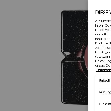
DIESE
Auf unsere
Ihrem Gerä
Einige von
nur mit Ih
Inhalte au
Profil Ihr
zeigen. Si
Einwilligu
("Auswahl 
Einstellun
unsere Da
Datensch
Unbedin
Leistung
Funktio