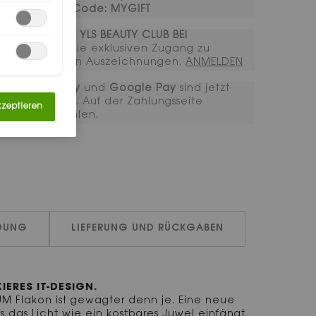
ab 120€. ​
Code: MYGIFT
TRETE DEM YLS BEAUTY CLUB BEI​
Erhalten Sie exklusiven Zugang zu
ikonischen Auszeichnungen.​ ​
ANMELDEN​​​​
Apple Pay
und
Google Pay
sind jetzt
verfügbar. Auf der Zahlungsseite
kzeptieren
auszuwählen.
DUNG
LIEFERUNG UND RÜCKGABEN
IERES IT-DESIGN.
M Flakon ist gewagter denn je. Eine neue
as das Licht wie ein kostbares Juwel einfängt.