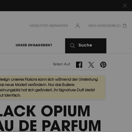
NEWSLETTER ABONNIEREN
MEIN WARENKORB
0
0 PRODUKT
Suche
UNSER ENGAGEMENT
Teilen Auf Facebook
Teilen Auf Twitter
Teilen Auf Pinteres
Teilen Auf
Design unseres Flakons kann sich während der Umstellung
das neue Modell verändern. Nur das äußere
einungsbild hat sich geändert, Ihr Signature-Duft bleibt
ut identisch.
LACK OPIUM
AU DE PARFUM