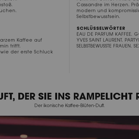
hstoß.
Cassandre im Herzen. Präz
ruchen.
modern und kompromisslos
Selbstbewusstsein.
SCHLÜSSELWÖRTER
EAU DE PARFUM KAFFEE. 
arzem Kaffee auf
YVES SAINT LAURENT. PART
n trifft.
SELBSTBEWUSSTE FRAUEN. 
 wie der erste Schluck
UFT, DER SIE INS RAMPELICHT 
Der ikonische Kaffee-Blüten-Duft.