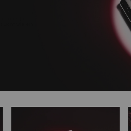
N
er denn je.
s Licht wie ein