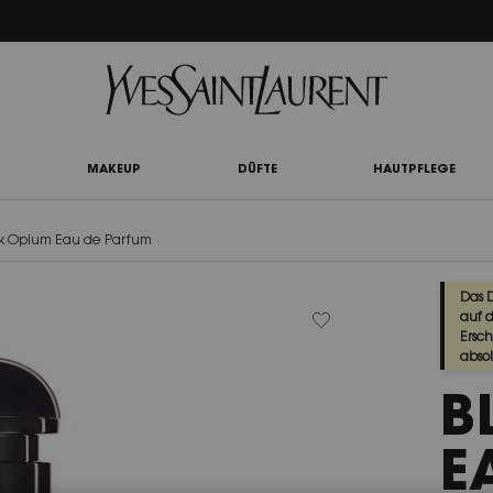
UTY LIGHT CLUB: 20% RABATT AUF ALLES — ODER 25% AB 80 € BESTELLWERT*
MAKEUP
DÜFTE
HAUTPFLEGE
k Opium Eau de Parfum
Das 
auf 
Ersch
absol
B
E