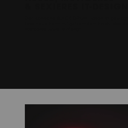
& SEXIERES IT-DESIG
Der ikonische BLACK OPIUM Flakon ist gewagt
Eine neue Form mit glitzerndem Finish, das da
kostbares Juwel einfängt.
PDP carousel tiles