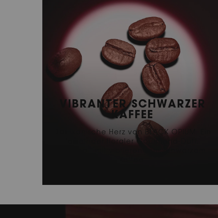
VIBRANTER SCHWARZER
KAFFEE
Das ikonische Herz von BLACK OPIUM. Ein
fesselnder floraler Gourmand-Duft,
veredelt mit vibrierendem schwarzem
Kaffee.
Video Content 2 with plain