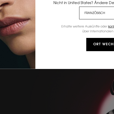
Nicht in United States? Ändere D
Erhalte weitere Auskünfte oder
kon
über internationalen 
ORT WECH