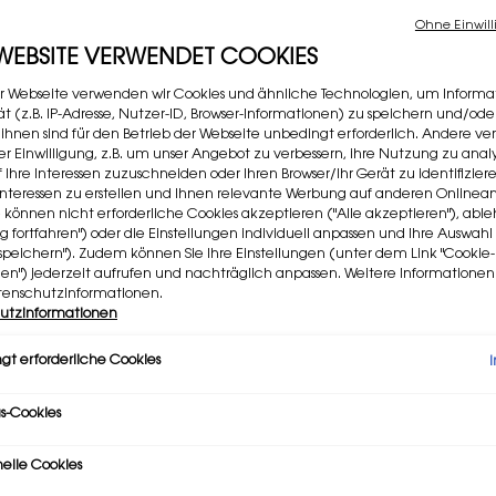
Ohne Einwill
€ 110,
 WEBSITE VERWENDET COOKIES
Alter P
Neuer 
Blumige
r Webseite verwenden wir Cookies und ähnliche Technologien, um Informa
t (z.B. IP-Adresse, Nutzer-ID, Browser-Informationen) zu speichern und/ode
2.725 P
 ihnen sind für den Betrieb der Webseite unbedingt erforderlich. Andere v
rer Einwilligung, z.B. um unser Angebot zu verbessern, ihre Nutzung zu analy
Ausge
f Ihre Interessen zuzuschneiden oder Ihren Browser/Ihr Gerät zu identifizier
er Interessen zu erstellen und Ihnen relevante Werbung auf anderen Online
e können nicht erforderliche Cookies akzeptieren ("Alle akzeptieren"), ab
ng fortfahren") oder die Einstellungen individuell anpassen und Ihre Auswahl
€ 75,
speichern"). Zudem können Sie Ihre Einstellungen (unter dem Link "Cookie-
gen") jederzeit aufrufen und nachträglich anpassen. Weitere Informatione
tenschutzinformationen.
REFI
utzinformationen
€
gt erforderliche Cookies
Meng
−
s-Cookies
nelle Cookies