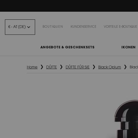
BEA
€ - AT (DE)
BOUTIQUEN
KUNDENSERVICE
VORTEILE E-BOUTIQUE
ANGEBOTE & GESCHENKSETS
IKONEN
Hauptinhalt
Home
DÜFTE
DÜFTE FÜR SIE
Black Opium
Blac