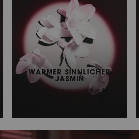
WARMER
SINNLICHER
JASMIN
Ein Aufsehen erregender Akkord aus
weissen Blüten. Strahlend, sinnlich und
kompromisslos modern.