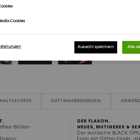
ookies
Media-Cookies
nstellungen
Auswahl speichern
Alle a
NHALTSSTOFFE
DUFTWAHRNEHMUNG
ANWEN
T.
DER FLAKON.
ffee-Blüten-
NEUES, MUTIGERES & SEX
,
Der ikonische BLACK OPIU
Flakon.
Form mit Glitter-Finish, d