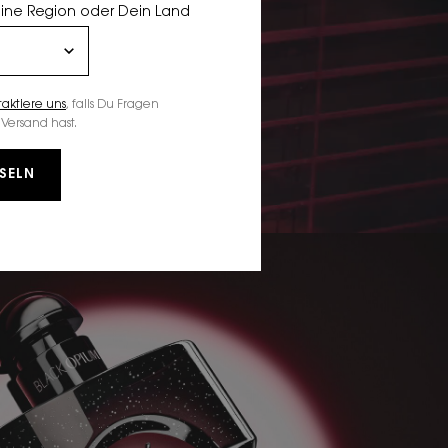
eine Region oder Dein Land
taktiere uns
, falls Du Fragen
Versand hast.
SELN