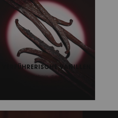
VERFÜHRERISCHE VANILLEN
Eine tiefe Vanillebasis, die die Duftspur in
pure Verführung hüllt. Sanft, magnetisch
und gemacht für die Nacht.