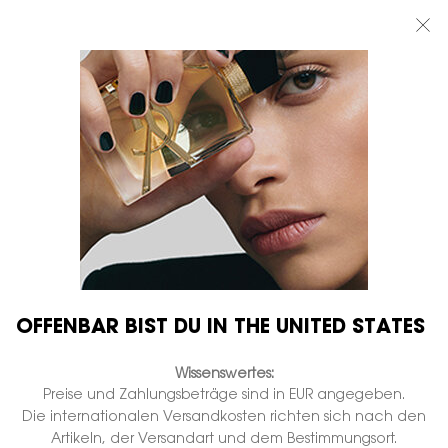
BEAUTY LIGHT CLUB: 20% RABATT AUF ALLES — ODER 25% AB 80 €
BESTELLWERT*
0
MEIN
0 PRODUKT
BOUTIQUEN
WARENKORB
Hauptinhalt
...
DÜFTE FÜR IHN
MYSLF
MYSLF L'ABSOLU
Auf Lager
€ 178,00
€ 142,40
Alter Preis
Neuer Preis
(€ 1.424,00/1l.)
Der neue, cool gewürzte ingwer-intensität.
952 Personen haben vor Kurzem dieses Produkt angeschaut
OFFENBAR BIST DU IN THE UNITED STATES
Wissenswertes:
Preise und Zahlungsbeträge sind in EUR angegeben.
Die internationalen Versandkosten richten sich nach den
Artikeln, der Versandart und dem Bestimmungsort.