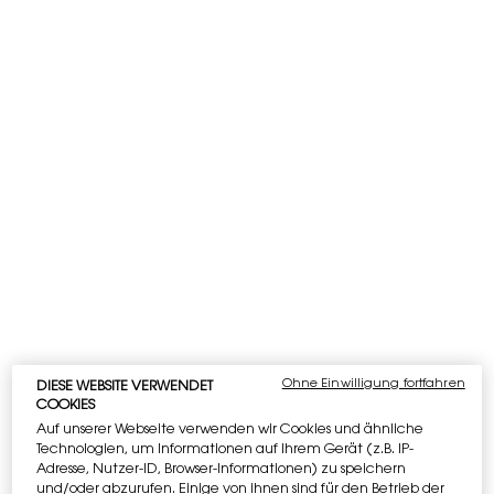
Ausgewählt volumen:
100 ml
-
€ 178,00
€ 142,40
(€ 1.424,00/1l.)
Alter Preis
Neuer Preis
40 ml
60 ml
100 ml
Alter Preis
Neuer Preis
Alter Preis
Neuer Preis
Alter Preis
Neuer Preis
Selected
, 2 of 3
Selected
, 3 of 3
€ 108,00
€ 86,40
€ 130,00
€ 104,00
Selected
, 1 of 3
€ 178,00
€ 142,40
IHRE ESSENTIALS WARTEN AUF SIE
Gestalten
Sie Ihre YSL Beauty-Routine: 5 Geschenke
ab 120€. ​
Code: MYGIFT
TRETE DEM YLS BEAUTY CLUB BEI​
Erhalten Sie exklusiven Zugang zu
Ohne Einwilligung fortfahren
DIESE WEBSITE VERWENDET
ikonischen Auszeichnungen.​ ​
ANMELDEN​​​​
COOKIES
Auf unserer Webseite verwenden wir Cookies und ähnliche
Technologien, um Informationen auf Ihrem Gerät (z.B. IP-
Apple Pay
und
Google Pay
sind jetzt
Adresse, Nutzer-ID, Browser-Informationen) zu speichern
verfügbar. Auf der Zahlungsseite
und/oder abzurufen. Einige von ihnen sind für den Betrieb der