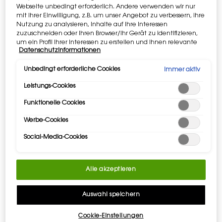
auszuwählen.
Webseite unbedingt erforderlich. Andere verwenden wir nur
mit Ihrer Einwilligung, z.B. um unser Angebot zu verbessern, ihre
Nutzung zu analysieren, Inhalte auf Ihre Interessen
zuzuschneiden oder Ihren Browser/Ihr Gerät zu identifizieren,
um ein Profil Ihrer Interessen zu erstellen und Ihnen relevante
PDP Tabs
Datenschutzinformationen
Werbung auf anderen Onlineangeboten zu zeigen. Sie können
Beschreibung
nicht erforderliche Cookies akzeptieren ("Alle akzeptieren"),
ablehnen ("Ohne Einwilligung fortfahren") oder die
Unbedingt erforderliche Cookies
Immer aktiv
MYSLF L'ABSOLU, die neue Wohlfühl-Intensität von Yves Saint
Einstellungen individuell anpassen und Ihre Auswahl speichern
Laurent.
Leistungs-Cookies
("Auswahl speichern"). Zudem können Sie Ihre Einstellungen
Ein neuer
Spiegel-Flakon
. Eine neue
kühle und würzige
(unter dem Link "Cookie-Einstellungen") jederzeit aufrufen und
Funktionelle Cookies
Ingwer-Sillage
. Die
höchste Intensität
im Sortiment.
nachträglich anpassen. Weitere Informationen enthalten
unsere Datenschutzinformationen.
Werbe-Cookies
AUFMACHUNG
: Ein Ton in Ton gehaltener metallischer
Spiegelmonolith vom Flakon bis zur Kappe.
Social-Media-Cookies
DUFT
: Eine intensive, holzig-blumige Spannung. Verstärkt
durch kühle Gewürze. Mit der Wärme sinnlichen Patschulis.
Alle akzeptieren
Zunächst
frische, spritzige Ingwer-Essenz und Kardamom.
Im Herzen
reichhaltige und strahlende Facetten von
Auswahl speichern
Orangenblüten.
Und abschließend
die ausgeprägte Sinnlichkeit von Holz
Cookie-Einstellungen