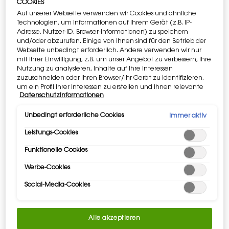
COOKIES
natürliches & intensives Orangenblüten-Absolue aus
Auf unserer Webseite verwenden wir Cookies und ähnliche
Tunesien, das speziell für YSL gefertigt wurde. Zuletzt ein
Technologien, um Informationen auf Ihrem Gerät (z.B. IP-
sinnlicher & strukturierter Holzakkord, bestehend aus
Adresse, Nutzer-ID, Browser-Informationen) zu speichern
indonesischem Patschuli Heart und Ambrofix™.
und/oder abzurufen. Einige von ihnen sind für den Betrieb der
Webseite unbedingt erforderlich. Andere verwenden wir nur
mit Ihrer Einwilligung, z.B. um unser Angebot zu verbessern, ihre
Eine YSL-Silhouette in Flakon-Form. Schlank. Fließend.
Nutzung zu analysieren, Inhalte auf Ihre Interessen
Ein schwarz lackierter Monolith mit Nuancen, in denen Du
zuzuschneiden oder Ihren Browser/Ihr Gerät zu identifizieren,
Dich spiegeln kannst. Eingeprägt in der Glasmitte der
um ein Profil Ihrer Interessen zu erstellen und Ihnen relevante
legendäre YSL-Schriftzug Cassandre.
Datenschutzinformationen
Werbung auf anderen Onlineangeboten zu zeigen. Sie können
nicht erforderliche Cookies akzeptieren ("Alle akzeptieren"),
ablehnen ("Ohne Einwilligung fortfahren") oder die
Unbedingt erforderliche Cookies
Immer aktiv
Mein Duft, MYSLF.
Einstellungen individuell anpassen und Ihre Auswahl speichern
Leistungs-Cookies
("Auswahl speichern"). Zudem können Sie Ihre Einstellungen
(unter dem Link "Cookie-Einstellungen") jederzeit aufrufen und
Funktionelle Cookies
nachträglich anpassen. Weitere Informationen enthalten
unsere Datenschutzinformationen.
Werbe-Cookies
Social-Media-Cookies
Alle akzeptieren