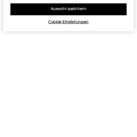
Auswahl speichern
Cookie-Einstellungen
KEYWORDS
Duft. Neue Männlichkeit. Selbst. Selbsteigentum. Jung.
Markant. Luxus. Nachfüllbar.
TYP
Herrenduft
DER DUFT
DER FLAKON
LIEFERUNG UND RÜCKGABEN
SICHERHEITSINFORMATIONEN