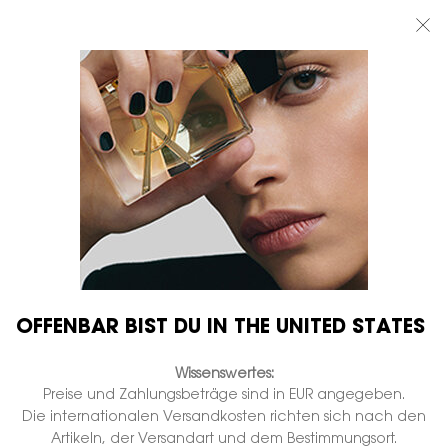
BEAUTY LIGHT CLUB: 20% RABATT AUF ALLES — ODER 25% AB 80 €
BESTELLWERT*
0
MEIN
0 PRODUKT
BOUTIQUEN
WARENKORB
Hauptinhalt
...
NEUHEITEN
NACHFÜLLEN
MYSLF EAU DE PARFUM
Nicht auf Lager
€ 140,00
Der neue holzig-blumige Duft.
3.199 Personen haben vor Kurzem dieses Produkt angeschaut
OFFENBAR BIST DU IN THE UNITED STATES
Wissenswertes:
Preise und Zahlungsbeträge sind in EUR angegeben.
Die internationalen Versandkosten richten sich nach den
Artikeln, der Versandart und dem Bestimmungsort.