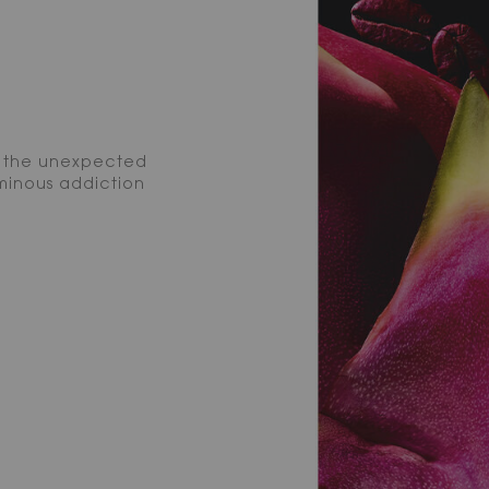
th the unexpected
uminous addiction