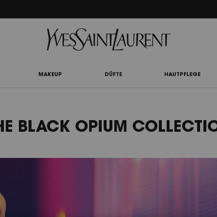
UTY LIGHT CLUB: 20% RABATT AUF ALLES — ODER 25% AB 80 € BESTELLWERT*
MAKEUP
DÜFTE
HAUTPFLEGE
HE BLACK OPIUM COLLECTI