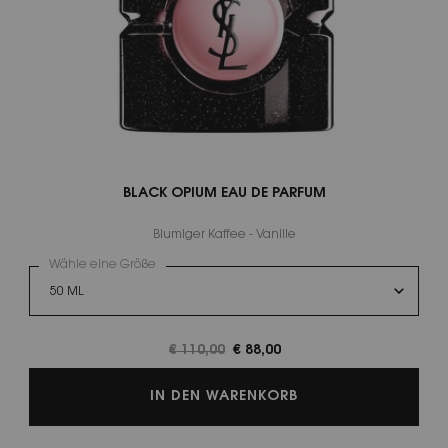
BLACK OPIUM EAU DE PARFUM
Blumiger Kaffee - Vanille
Wähle eine Größe
Alter Preis
€ 110,00
Neuer Preis
€ 88,00
BLACK OPIUM EAU 
IN DEN WARENKORB