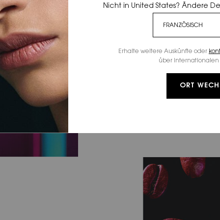
In a new elongated 
Nicht in United States? Ändere D
spanned by a neon-
ever. Its iconic rou
whose intensity see
Erhalte weitere Auskünfte oder
kon
über internationalen 
ORT WECH