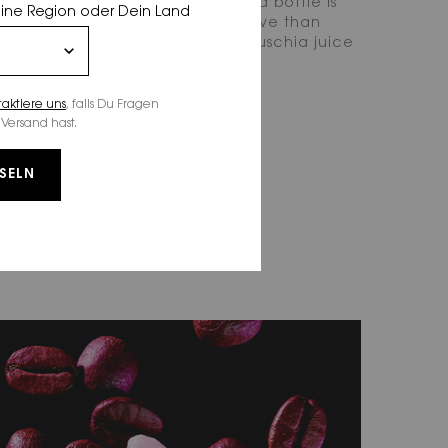
shape, the iconic black glittered bottle is
eine Region oder Dein Land
like tube making it more addictive than
nd window gets lit by a luminous fuschia juice
ms to break out on each side.
taktiere uns
, falls Du Fragen
Versand hast.
SELN