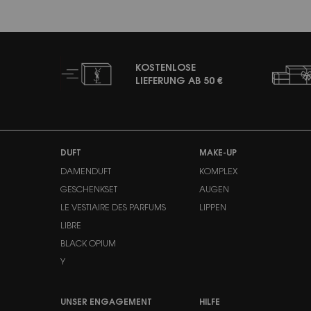
KOSTENLOSE
LIEFERUNG AB 50 €
Fußzeilennavigation
DUFT
MAKE-UP
DAMENDUFT
KOMPLEX
GESCHENKSET
AUGEN
LE VESTIAIRE DES PARFUMS
LIPPEN
LIBRE
BLACK OPIUM
Y
UNSER ENGAGEMENT
HILFE