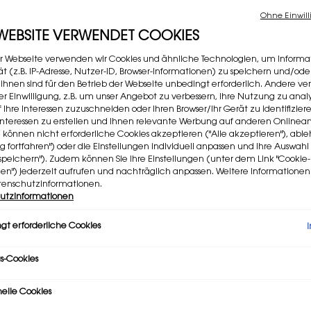
Ohne Einwill
 WEBSITE VERWENDET COOKIES
r Webseite verwenden wir Cookies und ähnliche Technologien, um Informa
t (z.B. IP-Adresse, Nutzer-ID, Browser-Informationen) zu speichern und/ode
 ihnen sind für den Betrieb der Webseite unbedingt erforderlich. Andere v
rer Einwilligung, z.B. um unser Angebot zu verbessern, ihre Nutzung zu analy
f Ihre Interessen zuzuschneiden oder Ihren Browser/Ihr Gerät zu identifizier
er Interessen zu erstellen und Ihnen relevante Werbung auf anderen Online
3 f
e können nicht erforderliche Cookies akzeptieren ("Alle akzeptieren"), ab
ng fortfahren") oder die Einstellungen individuell anpassen und Ihre Auswahl
speichern"). Zudem können Sie Ihre Einstellungen (unter dem Link "Cookie-
gen") jederzeit aufrufen und nachträglich anpassen. Weitere Informatione
tenschutzinformationen.
utzinformationen
gt erforderliche Cookies
s-Cookies
nelle Cookies