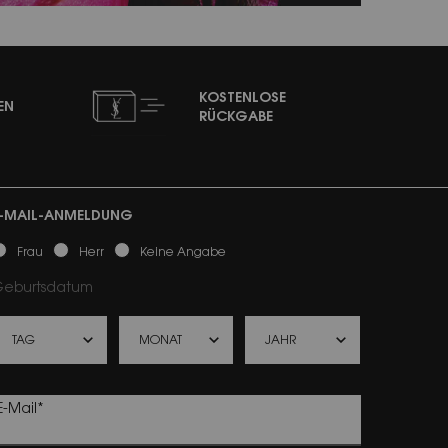
KOSTENLOSE
EN
RÜCKGABE
-MAIL-ANMELDUNG
ewslettersignup.title.legend
Frau
Herr
Keine Angabe
eburtsdatum
E-Mail
*