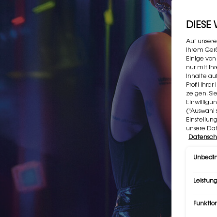
DIESE
Auf unsere
Ihrem Gerä
Einige von
nur mit Ih
Inhalte au
Profil Ihr
zeigen. Si
Einwilligu
("Auswahl 
Einstellun
unsere Da
Datensch
Unbedin
Leistung
Funktio