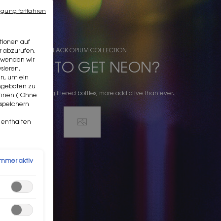
igung fortfahren
tionen auf
THE BLACK OPIUM COLLECTION
r abzurufen.
erwenden wir
READY TO GET NEON?
sieren,
en, um ein
angeboten zu
ragrances, 3 black glittered bottles, more addictive than ever.
lehnen ("Ohne
 speichern
n enthalten
Immer aktiv