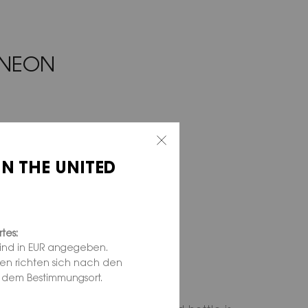
 NEON
IN THE UNITED
tes:
sind in EUR angegeben.
ten richten sich nach den
d dem Bestimmungsort.