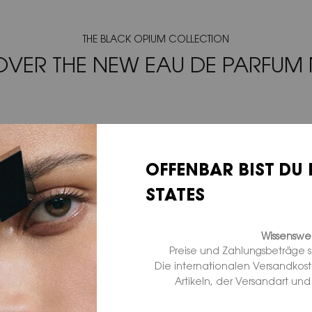
THE BLACK OPIUM COLLECTION
OVER THE NEW EAU DE PARFUM
OFFENBAR BIST DU 
STATES
Wissenswer
Preise und Zahlungsbeträge 
Die internationalen Versandkos
Artikeln, der Versandart un
THE BOTTLE