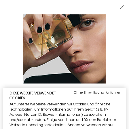
BEAUTY LIGHT CLUB: 20% RABATT AUF ALLES — ODER 25% AB 80 €
BESTELLWERT*
0
MEIN
0 PRODUKT
BOUTIQUEN
WARENKORB
Hauptinhalt
KOSTENLOSE
EXKLUSIVES
LIEFERUNG AB 50 €
GESCHENK
2 GRATISPROBEN
KOSTENLOSE
RÜCKGABE
Ohne Einwilligung fortfahren
OFFENBAR BIST DU IN THE UNITED STATES
DIESE WEBSITE VERWENDET
COOKIES
Auf unserer Webseite verwenden wir Cookies und ähnliche
Fußzeilennavigation
Wissenswertes:
Technologien, um Informationen auf Ihrem Gerät (z.B. IP-
E-MAIL-ANMELDUNG
Preise und Zahlungsbeträge sind in EUR angegeben.
Adresse, Nutzer-ID, Browser-Informationen) zu speichern
newslettersignup.title.legend
Die internationalen Versandkosten richten sich nach den
und/oder abzurufen. Einige von ihnen sind für den Betrieb der
Frau
Herr
Keine Angabe
Webseite unbedingt erforderlich. Andere verwenden wir nur
Artikeln, der Versandart und dem Bestimmungsort.