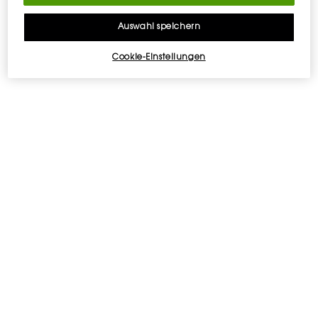
Auswahl speichern
Cookie-Einstellungen
KOSTENLOSE
EXKLUSIVES
LIEFERUNG AB 50 €
GESCHENK
2 GRATISPROBEN
KOSTENLOSE
RÜCKGABE
Fußzeilennavigation
E-MAIL-ANMELDUNG
newslettersignup.title.legend
Frau
Herr
Keine Angabe
Geburtsdatum