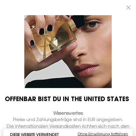
BEAUTY LIGHT CLUB: 20% RABATT AUF ALLES — ODER 25% AB 80 €
BESTELLWERT*
0
MEIN
0 PRODUKT
BOUTIQUEN
WARENKORB
Hauptinhalt
ES WURDEN KEINE ERGEBNISSE GEFUNDEN
DAS KÖNNTE IHNEN AUCH GEFALLEN
OFFENBAR BIST DU IN THE UNITED STATES
GRAVIEREN
GRAVIEREN
Wissenswertes:
Preise und Zahlungsbeträge sind in EUR angegeben.
Die internationalen Versandkosten richten sich nach den
Artikeln, der Versandart und dem Bestimmungsort.
Ohne Einwilligung fortfahren
DIESE WEBSITE VERWENDET