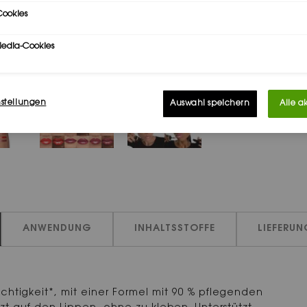
ookies
Media-Cookies
nstellungen
Auswahl speichern
Alle a
ANWENDUNG
INHALTSSTOFFE
LIEFERU
uchtigkeit*, mit einer Formel mit 90 % pflegenden