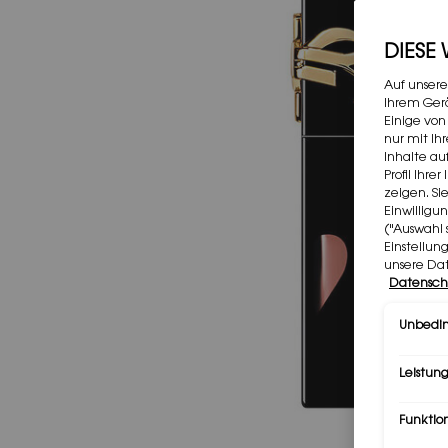
DIESE
Auf unsere
Ihrem Gerä
Einige von
nur mit Ih
Inhalte au
Profil Ihr
zeigen. Si
Einwilligu
("Auswahl 
Einstellun
unsere Da
Datensch
Unbedin
Leistung
Funktio