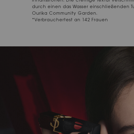
Inhaltsstoffen. Die cremige Textur verschmi
durch einen das Wasser einschließenden Tu
Ourika Community Garden.
*Verbrauchertest an 142 Frauen
PDP Carousel 3 Items with Title