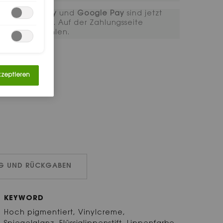
Apple Pay
und
Google Pay
sind jetzt
verfügbar. Auf der Zahlungsseite
auszuwählen.
kzeptieren
NG UND RÜCKGABEN
KEYWORD
Hoch pigmentiert, Vinylcreme,