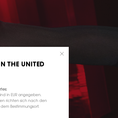
IN THE UNITED
tes:
sind in EUR angegeben.
ten richten sich nach den
d dem Bestimmungsort.