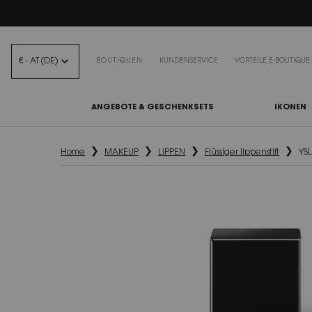
BEA
€ - AT (DE)
BOUTIQUEN
KUNDENSERVICE
VORTEILE E-BOUTIQUE
ANGEBOTE & GESCHENKSETS
IKONEN
Hauptinhalt
Home
MAKEUP
LIPPEN
Flüssiger lippenstift
YSL