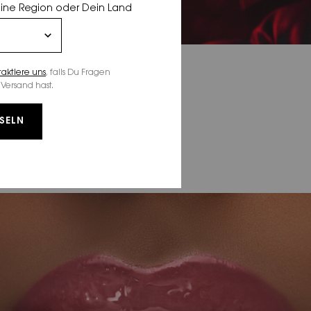
eine Region oder Dein Land
taktiere uns
, falls Du Fragen
Versand hast.
SELN
E