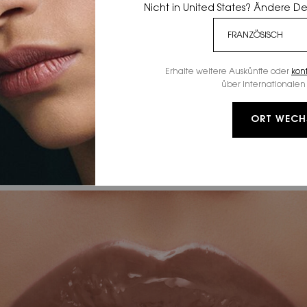
Nicht in United States? Ändere D
Erhalte weitere Auskünfte oder
kon
über internationalen 
HÜLLE DEINE LIPPEN
IN DIE
ORT WECH
PERFEKTE
VINYL-GLANZ-REIH