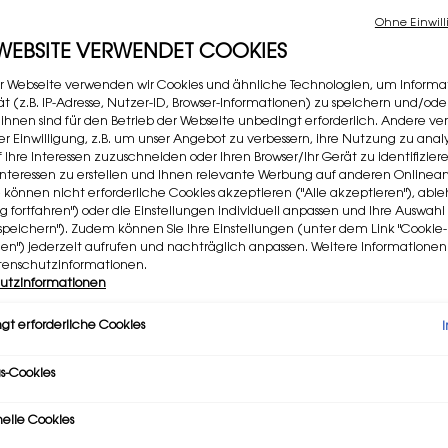
1.902 P
Ohne Einwill
 WEBSITE VERWENDET COOKIES
Wähl
Wähle ei
r Webseite verwenden wir Cookies und ähnliche Technologien, um Informa
4
t (z.B. IP-Adresse, Nutzer-ID, Browser-Informationen) zu speichern und/ode
 ihnen sind für den Betrieb der Webseite unbedingt erforderlich. Andere v
rer Einwilligung, z.B. um unser Angebot zu verbessern, ihre Nutzung zu analy
Selec
44 NUD
f Ihre Interessen zuzuschneiden oder Ihren Browser/Ihr Gerät zu identifizier
er Interessen zu erstellen und Ihnen relevante Werbung auf anderen Online
Selec
416 CH
e können nicht erforderliche Cookies akzeptieren ("Alle akzeptieren"), ab
ng fortfahren") oder die Einstellungen individuell anpassen und Ihre Auswahl
speichern"). Zudem können Sie Ihre Einstellungen (unter dem Link "Cookie-
gen") jederzeit aufrufen und nachträglich anpassen. Weitere Informatione
Meng
tenschutzinformationen.
−
utzinformationen
gt erforderliche Cookies
s-Cookies
nelle Cookies