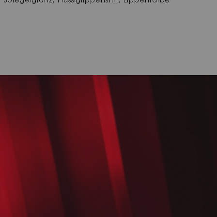
Spiegelglanz, Flüssiglippenstift, Lippenfarbe