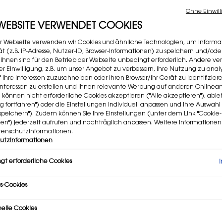
1.800 P
Ohne Einwill
 WEBSITE VERWENDET COOKIES
Wähl
Wähle ei
r Webseite verwenden wir Cookies und ähnliche Technologien, um Informa
4
t (z.B. IP-Adresse, Nutzer-ID, Browser-Informationen) zu speichern und/ode
 ihnen sind für den Betrieb der Webseite unbedingt erforderlich. Andere v
rer Einwilligung, z.B. um unser Angebot zu verbessern, ihre Nutzung zu analy
Selec
44 NUD
f Ihre Interessen zuzuschneiden oder Ihren Browser/Ihr Gerät zu identifizier
er Interessen zu erstellen und Ihnen relevante Werbung auf anderen Online
Selec
220, 9
e können nicht erforderliche Cookies akzeptieren ("Alle akzeptieren"), ab
ng fortfahren") oder die Einstellungen individuell anpassen und Ihre Auswahl
speichern"). Zudem können Sie Ihre Einstellungen (unter dem Link "Cookie-
gen") jederzeit aufrufen und nachträglich anpassen. Weitere Informatione
Meng
tenschutzinformationen.
−
utzinformationen
gt erforderliche Cookies
s-Cookies
nelle Cookies