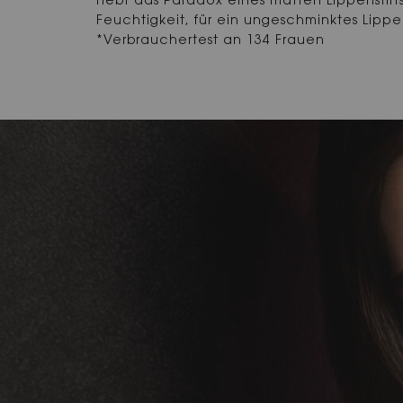
Hebt das Paradox eines matten Lippenstifts
Feuchtigkeit, für ein ungeschminktes Lippe
*Verbrauchertest an 134 Frauen