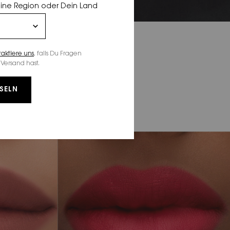
eine Region oder Dein Land
taktiere uns
, falls Du Fragen
Versand hast.
SELN
 FARBTÖNEN