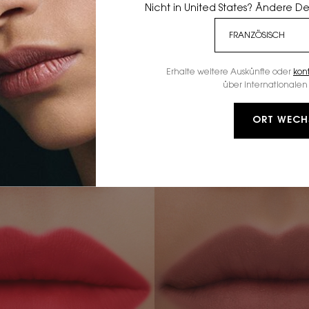
Nicht in United States? Ändere D
Erhalte weitere Auskünfte oder
kon
über internationalen 
HÜLLE DEINE LIPPEN
IN DIE
ORT WECH
IHE AUS VERSCHWOMMENEN