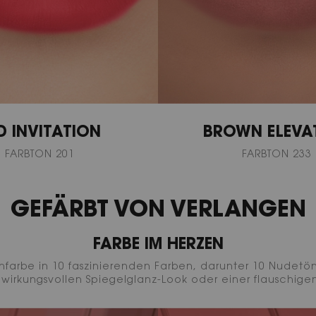
D INVITATION
BROWN ELEVA
FARBTON 201
FARBTON 233
GEFÄRBT VON VERLANGEN
FARBE IM HERZEN
nfarbe in 10 faszinierenden Farben, darunter 10 Nudetöne
m wirkungsvollen Spiegelglanz-Look oder einer flauschig