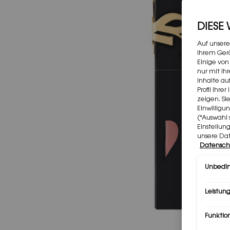
DIESE
Auf unsere
Ihrem Gerä
Einige von
nur mit Ih
Inhalte au
Profil Ihr
zeigen. Si
Einwilligu
("Auswahl 
Einstellun
unsere Da
Datensch
Unbedin
Leistung
Funktio