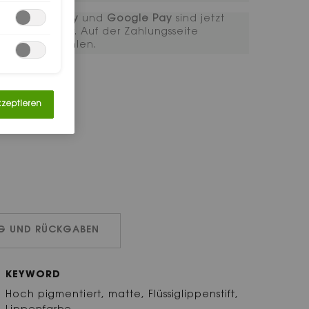
Apple Pay
und
Google Pay
sind jetzt
verfügbar. Auf der Zahlungsseite
auszuwählen.
kzeptieren
NG UND RÜCKGABEN
KEYWORD
Hoch pigmentiert, matte, Flüssiglippenstift,