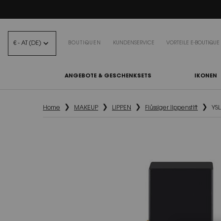
BEA
€ - AT (DE)
BOUTIQUEN
KUNDENSERVICE
VORTEILE E-BOUTIQUE
ANGEBOTE & GESCHENKSETS
IKONEN
Hauptinhalt
Home
MAKEUP
LIPPEN
Flüssiger lippenstift
YSL