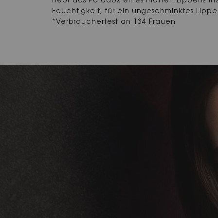
Hebt das Paradox eines matten Lippenstifts
Feuchtigkeit, für ein ungeschminktes Lippe
*Verbrauchertest an 134 Frauen