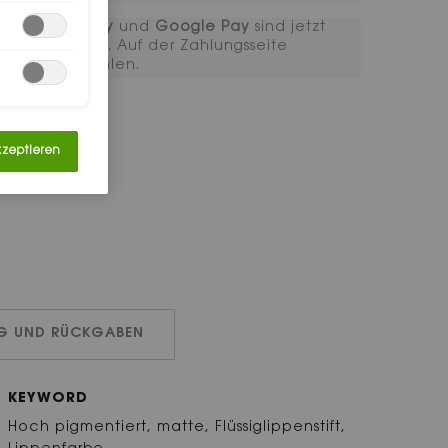
Apple Pay
und
Google Pay
sind jetzt
verfügbar. Auf der Zahlungsseite
auszuwählen.
kzeptieren
NG UND RÜCKGABEN
KEYWORD
Hoch pigmentiert, matte, Flüssiglippenstift,