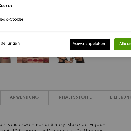
ookies
Media-Cookies
nstellungen
Auswahl speichern
Alle a
ANWENDUNG
INHALTSSTOFFE
LIEFERU
r ein verschwommenes Smoky-Make-up-Ergebnis.