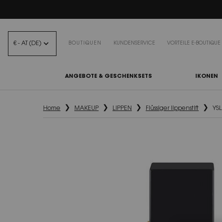
BEA
€ - AT (DE)
BOUTIQUEN
KUNDENSERVICE
VORTEILE E-BOUTIQUE
ANGEBOTE & GESCHENKSETS
IKONEN
Hauptinhalt
Home
MAKEUP
LIPPEN
Flüssiger lippenstift
YSL