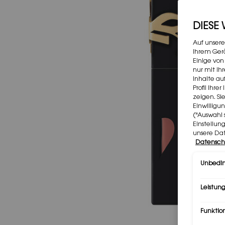
DIESE
Auf unsere
Ihrem Gerä
Einige von
nur mit Ih
Inhalte au
Profil Ihr
zeigen. Si
Einwilligu
("Auswahl 
Einstellun
unsere Da
Datensch
Unbedin
Leistung
Funktio