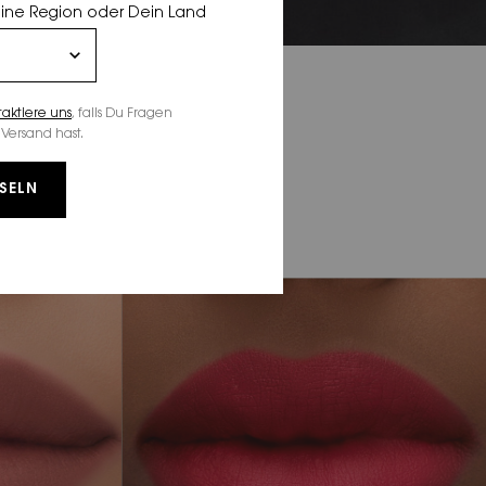
eine Region oder Dein Land
taktiere uns
, falls Du Fragen
Versand hast.
SELN
 FARBTÖNEN