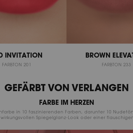
D INVITATION
BROWN ELEVA
FARBTON 201
FARBTON 233
GEFÄRBT VON VERLANGEN
FARBE IM HERZEN
nfarbe in 10 faszinierenden Farben, darunter 10 Nudetöne
m wirkungsvollen Spiegelglanz-Look oder einer flauschig