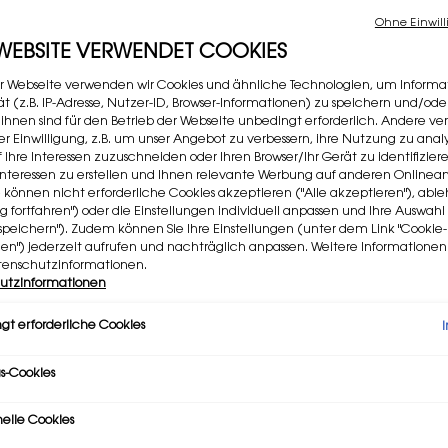
1.752 P
Ohne Einwill
 WEBSITE VERWENDET COOKIES
Wähl
Wähle ei
r Webseite verwenden wir Cookies und ähnliche Technologien, um Informa
t (z.B. IP-Adresse, Nutzer-ID, Browser-Informationen) zu speichern und/ode
 ihnen sind für den Betrieb der Webseite unbedingt erforderlich. Andere v
rer Einwilligung, z.B. um unser Angebot zu verbessern, ihre Nutzung zu analy
Selec
44 NUD
f Ihre Interessen zuzuschneiden oder Ihren Browser/Ihr Gerät zu identifizier
er Interessen zu erstellen und Ihnen relevante Werbung auf anderen Online
Selec
220, 9
e können nicht erforderliche Cookies akzeptieren ("Alle akzeptieren"), ab
ng fortfahren") oder die Einstellungen individuell anpassen und Ihre Auswahl
speichern"). Zudem können Sie Ihre Einstellungen (unter dem Link "Cookie-
gen") jederzeit aufrufen und nachträglich anpassen. Weitere Informatione
Meng
tenschutzinformationen.
−
utzinformationen
gt erforderliche Cookies
s-Cookies
nelle Cookies