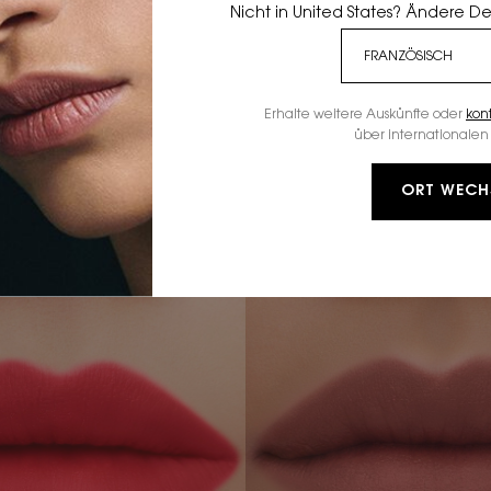
Nicht in United States? Ändere D
Erhalte weitere Auskünfte oder
kon
über internationalen 
HÜLLE DEINE LIPPEN
IN DIE
ORT WECH
IHE AUS VERSCHWOMMENEN