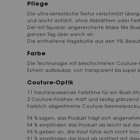
Pflege
Die ultra-sensorische Textur verschmilzt übe
und leicht anfühlt, ohne Abblättern oder Fes
Der mit Squalan angereicherte Make Me Blush
ganzen Tag über weich an.
Die enthaltene Hagebutte aus den YSL Beaut
Farbe
Die Technologie mit beschichteten Couture-Pi
Extrem aufbaubar, von transparent bis super kr
Couture-Optik
11 hautanpassende Farbtöne für ein Blush-St
2 Couture-Finishes: matt und seidig glänzend
Farblich abgestimmte Couture-Sammelpackung
94 % sagen, das Produkt trägt sich angenehm
94 % empfinden das Produkt als leicht auf der
98 % geben an, die Haut fühle sich nicht tro
91 % empfinden die Haut als mattiert mit die