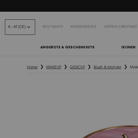
BEA
€ - AT (DE)
BOUTIQUEN
KUNDENSERVICE
VORTEILE E-BOUTIQUE
ANGEBOTE & GESCHENKSETS
IKONEN
Hauptinhalt
Home
MAKEUP
GESICHT
Blush & bronzer
Make