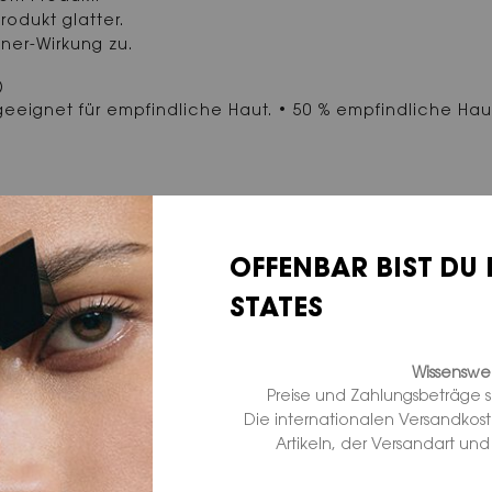
rodukt glatter.
ner-Wirkung zu.
)
eeignet für empfindliche Haut. • 50 % empfindliche Haut
IKONISCH & SAMMELBAR
OFFENBAR BIST DU 
ühne Farbakzente und erlebe die Faszination sofortiger
STATES
makellose, strahlende Farbe.
Wissenswer
Preise und Zahlungsbeträge 
Die internationalen Versandkos
Artikeln, der Versandart un