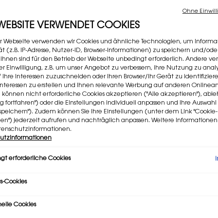
€ 49,0
Alter P
Neuer 
Weichz
Ohne Einwill
bis supe
 WEBSITE VERWENDET COOKIES
r Webseite verwenden wir Cookies und ähnliche Technologien, um Informa
4.212 P
t (z.B. IP-Adresse, Nutzer-ID, Browser-Informationen) zu speichern und/ode
 ihnen sind für den Betrieb der Webseite unbedingt erforderlich. Andere v
Wähl
Wähle ei
rer Einwilligung, z.B. um unser Angebot zu verbessern, ihre Nutzung zu analy
4
f Ihre Interessen zuzuschneiden oder Ihren Browser/Ihr Gerät zu identifizier
er Interessen zu erstellen und Ihnen relevante Werbung auf anderen Online
DIE P
e können nicht erforderliche Cookies akzeptieren ("Alle akzeptieren"), ab
Selec
Die Pr
ng fortfahren") oder die Einstellungen individuell anpassen und Ihre Auswahl
speichern"). Zudem können Sie Ihre Einstellungen (unter dem Link "Cookie-
gen") jederzeit aufrufen und nachträglich anpassen. Weitere Informatione
Selec
15 CHI
tenschutzinformationen.
utzinformationen
Meng
gt erforderliche Cookies
−
s-Cookies
nelle Cookies