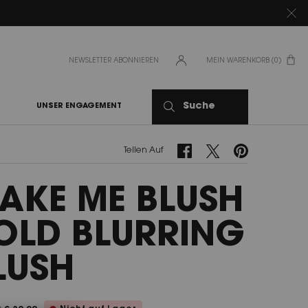
NEWSLETTER ABONNIEREN
MEIN WARENKORB
0
0 PRODUKT
Suche
UNSER ENGAGEMENT
Teilen Auf Facebook
Teilen Auf Twitter
Teilen Auf Pinteres
Teilen Auf
AKE ME BLUSH
OLD BLURRING
LUSH