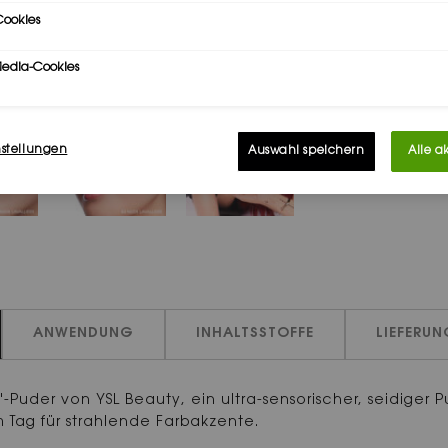
ookies
Media-Cookies
nstellungen
Auswahl speichern
Alle a
ANWENDUNG
INHALTSSTOFFE
LIEFERU
uder von YSL Beauty, ein ultra-sensorischer, seidiger Pu
 Tag für strahlende Farbakzente.