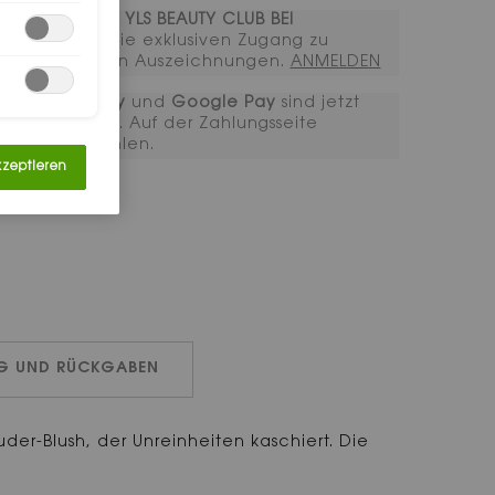
TRETE DEM YLS BEAUTY CLUB BEI​
Erhalten Sie exklusiven Zugang zu
ikonischen Auszeichnungen.​ ​
ANMELDEN​​​​
Apple Pay
und
Google Pay
sind jetzt
verfügbar. Auf der Zahlungsseite
auszuwählen.
kzeptieren
NG UND RÜCKGABEN
der-Blush, der Unreinheiten kaschiert. Die