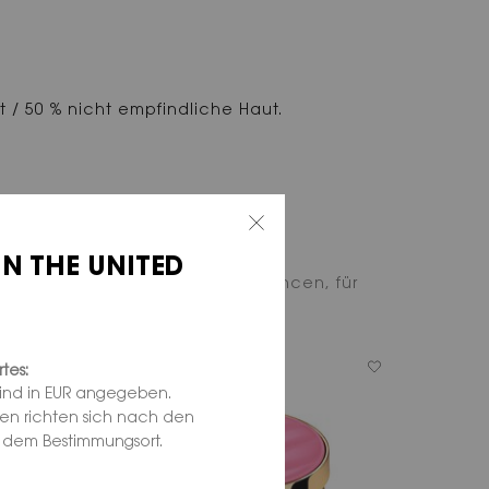
 / 50 % nicht empfindliche Haut.
IN THE UNITED
 Farbe. Entdecke 11 Couture-Nuancen, für
tes:
sind in EUR angegeben.
ten richten sich nach den
d dem Bestimmungsort.