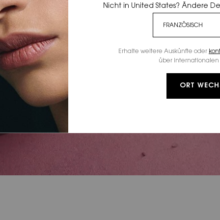
Nicht in United States? Ändere D
Erhalte weitere Auskünfte oder
kon
über internationalen 
ORT WECH