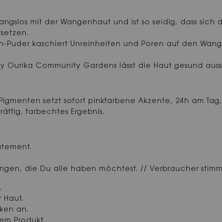
rgangslos mit der Wangenhaut und ist so seidig, dass sic
tsetzen.
-Puder kaschiert Unreinheiten und Poren auf den Wangen
y Ourika Community Gardens lässt die Haut gesund aus
gmenten setzt sofort pinkfarbene Akzente, 24h am Tag, fü
äftig, farbechtes Ergebnis.
atement.
en, die Du alle haben möchtest. // Verbraucher stimm
.
 Haut.
cken an.
sem Produkt.