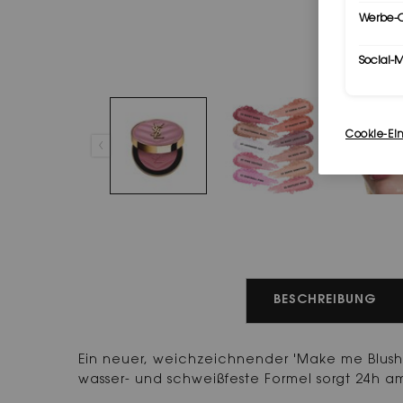
Werbe-C
Social-
Cookie-Ei
PDP Tabs
BESCHREIBUNG
Ein neuer, weichzeichnender 'Make me Blush'-P
wasser- und schweißfeste Formel sorgt 24h am