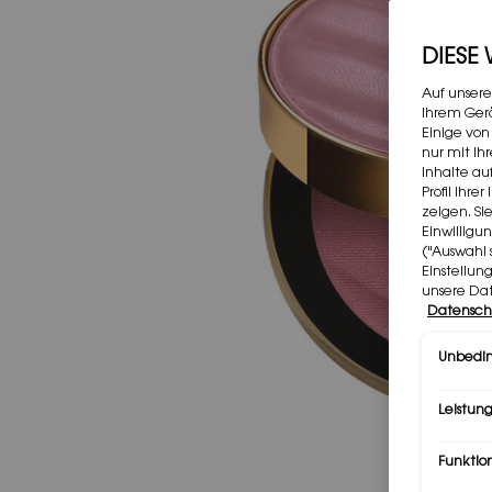
DIESE
Auf unsere
Ihrem Gerä
Einige von
nur mit Ih
Inhalte au
Profil Ihr
zeigen. Si
Einwilligu
("Auswahl 
Einstellun
unsere Da
Datensch
Unbedin
Leistung
Funktio