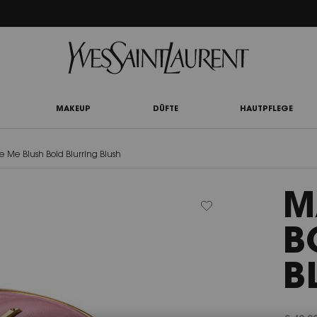
UTY LIGHT CLUB: 20% RABATT AUF ALLES — ODER 25% AB 80 € BESTELLWERT*
MAKEUP
DÜFTE
HAUTPFLEGE
 Me Blush Bold Blurring Blush
M
B
B