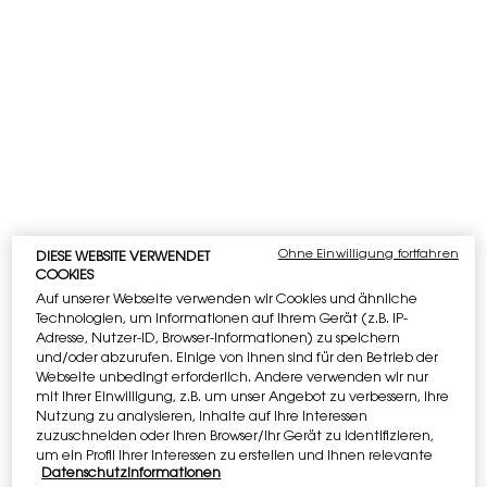
Wähle eine Größe
Wähle eine/einen farbe für Lines Liberated
11 PINK
DIE PRODUKTVARIANTE IST NICHT VORRÄTIG, 11 PINK
Selected
Die Produktvariante ist nicht vorrätig
Selected
02 BROWN, 2 of 11
Selected
Die Produktvariante ist nicht vorrätig
Selected
Die Produktvariante ist nicht vorrätig
Selected
Die Produktvariante ist nicht vorrätig
Selected
Die Produktvariante ist nicht
Selected
Die Produktvariante 
Selected
Die Produkt
Selected
Die Produktvariante ist nicht vorrätig
Selected
13 TURQUOISE, 10 of 11
Selected
14 PURPLE, 11 of 11
NEU
NEU
Ohne Einwilligung fortfahren
DIESE WEBSITE VERWENDET
COOKIES
IHRE ESSENTIALS WARTEN AUF SIE
Gestalten
Auf unserer Webseite verwenden wir Cookies und ähnliche
Sie Ihre YSL Beauty-Routine: 5 Geschenke
Technologien, um Informationen auf Ihrem Gerät (z.B. IP-
ab 120€. ​
Code: MYGIFT
Adresse, Nutzer-ID, Browser-Informationen) zu speichern
und/oder abzurufen. Einige von ihnen sind für den Betrieb der
Webseite unbedingt erforderlich. Andere verwenden wir nur
TRETE DEM YLS BEAUTY CLUB BEI​
mit Ihrer Einwilligung, z.B. um unser Angebot zu verbessern, ihre
Erhalten Sie exklusiven Zugang zu
Nutzung zu analysieren, Inhalte auf Ihre Interessen
ikonischen Auszeichnungen.​ ​
ANMELDEN​​​​
zuzuschneiden oder Ihren Browser/Ihr Gerät zu identifizieren,
um ein Profil Ihrer Interessen zu erstellen und Ihnen relevante
Datenschutzinformationen
Werbung auf anderen Onlineangeboten zu zeigen. Sie können
Apple Pay
und
Google Pay
sind jetzt