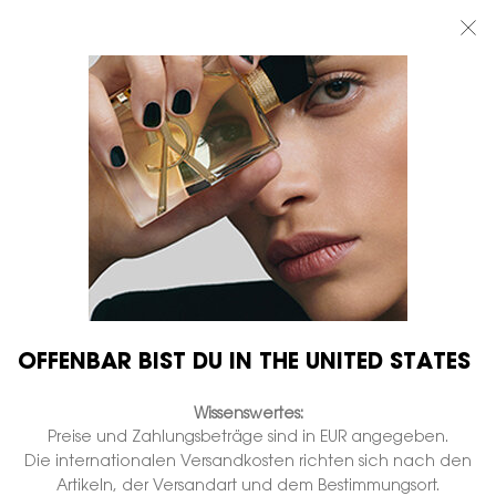
BEAUTY LIGHT CLUB: 20% RABATT AUF ALLES — ODER 25% AB 80 €
BESTELLWERT*
0
MEIN
0 PRODUKT
BOUTIQUEN
WARENKORB
Hauptinhalt
...
MAKEUP
AUGEN
LINES LIBERATED
Nicht auf Lager
€ 32,00
€ 25,60
Alter Preis
Neuer Preis
Wasserfester Augenstift.
1.528 Personen haben vor Kurzem dieses Produkt angeschaut
OFFENBAR BIST DU IN THE UNITED STATES
Wissenswertes:
Preise und Zahlungsbeträge sind in EUR angegeben.
Die internationalen Versandkosten richten sich nach den
Artikeln, der Versandart und dem Bestimmungsort.