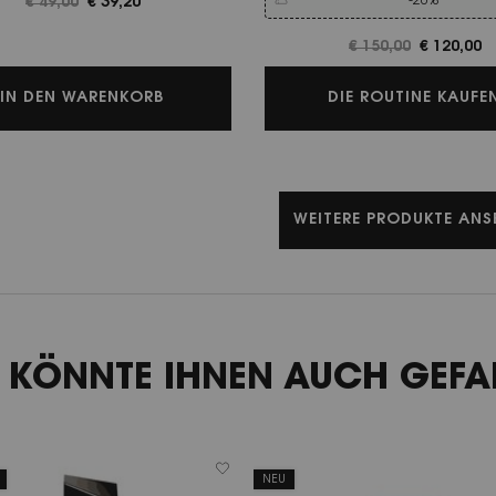
-20%
Alter Preis
€ 49,00
Neuer Preis
€ 39,20
Alter Preis
€ 150,00
Neuer Pre
€ 120,00
MAKE ME BLUSH BOLD BLURRING BLUS
IN DEN WARENKORB
DIE ROUTINE KAUFE
WEITERE PRODUKTE ANS
 KÖNNTE IHNEN AUCH GEFA
NEU