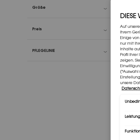
Größe
DIESE
Auf unsere
Preis
Ihrem Gerä
Einige von
nur mit Ih
Inhalte au
PFLEGELINIE
Profil Ihr
zeigen. Si
Einwilligu
("Auswahl 
AL
Einstellun
unsere Da
Ih
Datensch
Color
Unbedin
Wähle eine Nuance
Leistung
Funktio