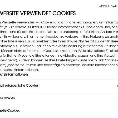
Ohne Einwill
 WEBSITE VERWENDET COOKIES
r Webseite verwenden wir Cookies und ähnliche Technologien, um Informa
t (z.B. IP-Adresse, Nutzer-ID, Browser-Informationen) zu speichern und/ode
 ihnen sind für den Betrieb der Webseite unbedingt erforderlich. Andere v
rer Einwilligung, z.B. um unser Angebot zu verbessern, ihre Nutzung zu analy
f Ihre Interessen zuzuschneiden oder Ihren Browser/Ihr Gerät zu identifizier
er Interessen zu erstellen und Ihnen relevante Werbung auf anderen Online
e können nicht erforderliche Cookies akzeptieren ("Alle akzeptieren"), ab
ng fortfahren") oder die Einstellungen individuell anpassen und Ihre Auswahl
speichern"). Zudem können Sie Ihre Einstellungen (unter dem Link "Cookie-
L HOURS HYPER LUMINIZE
MASCARA VOLUME EFFECT FA
gen") jederzeit aufrufen und nachträglich anpassen. Weitere Informatione
THE CURLER
tenschutzinformationen.
r neuer Couture-Highlighter
Mascara mit Wimpern-Curling-E
utzinformationen
Wunderschön definiertes Vo
:
ALL HOURS HYPER LUMINIZE 01
Color:
1 Rebellious Black
gt erforderliche Cookies
Nur eine Nuance verfügbar
Selected
Farbe ALL HOURS HYPER LUMINIZE 01 für All Hours Hyper Luminize, 1 von 5
Selected
Farbe ALL HOURS HYPER LUMINIZE 02 für All Hours Hyper Luminize, 2 v
Selected
Farbe ALL HOURS HYPER LUMINIZE 69 für All Hours Hyper Luminiz
Selected
Farbe ALL HOURS HYPER LUMINIZE 03 für All Hours Hyper Lu
Selected
Die Produktvariation ist nicht auf Lager, Farbe ALL 
Selected
Farbe 1 Rebe
s-Cookies
Alter Preis
€ 62,00
Neuer Preis
€ 49,60
Alter Preis
€ 40,00
Neuer Pre
€ 32,00
nelle Cookies
ALL HOURS HYPER LUMINIZE
IN DEN WARENKORB
IN DEN WARENKORB