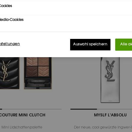
ookies
(€ 4.923,08/1l.)
Media-Cookies
nstellungen
Auswahl speichern
Alle a
COUTURE MINI CLUTCH
MYSLF L'ABSOLU
Mini Lidschattenpalette
Der neue, cool gewürzte ingwer-i