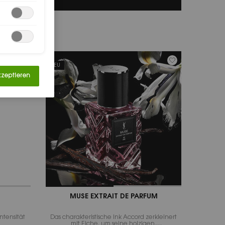
NEU
kzeptieren
MUSE EXTRAIT DE PARFUM
ntensität
Das charakteristische Ink Accord zerkleinert
mit Eiche, um seine holzigen,