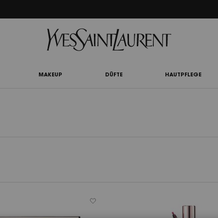
UTY LIGHT CLUB: 20% RABATT AUF ALLES — ODER 25% AB 80 € BESTELLWERT*
MAKEUP
DÜFTE
HAUTPFLEGE