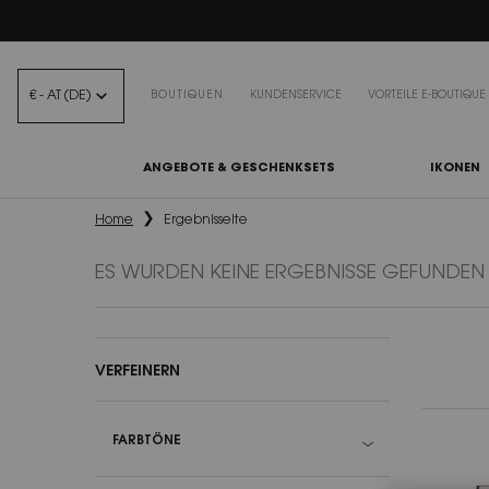
BEA
€ - AT (DE)
BOUTIQUEN
KUNDENSERVICE
VORTEILE E-BOUTIQUE
ANGEBOTE & GESCHENKSETS
IKONEN
Hauptinhalt
Home
Ergebnisseite
ES WURDEN KEINE ERGEBNISSE GEFUNDEN
VERFEINERN
FARBTÖNE