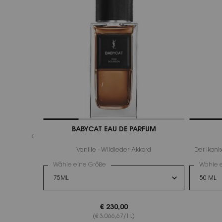
BABYCAT EAU DE PARFUM
Vanille - Wildleder-Akkord
Der ikoni
Wähle eine Größe
Wähle 
Sele
Die P
€ 230,00
(€ 3.066,67/1l.)