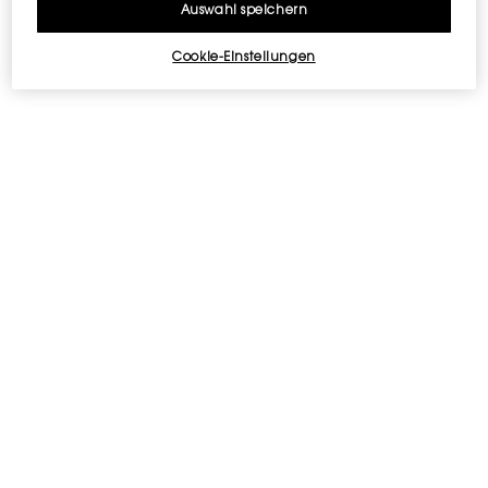
Auswahl speichern
2 GRATISPROBEN
KOSTENLOSE
RÜCKGABE
Cookie-Einstellungen
Fußzeilennavigation
E-MAIL-ANMELDUNG
newslettersignup.title.legend
Frau
Herr
Keine Angabe
Geburtsdatum
E-Mail
*
Mobilfunknummer (Format: 06 XXXXXXXX…)
Ich versichere, mindestens 16 Jahre alt zu sein und möchte