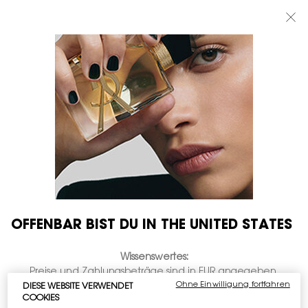
BEAUTY LIGHT CLUB: 20% RABATT AUF ALLES — ODER 25% AB 80 €
BESTELLWERT*
0
MEIN
0 PRODUKT
BOUTIQUEN
WARENKORB
Hauptinhalt
OFFENBAR BIST DU IN THE UNITED STATES
Wissenswertes:
Preise und Zahlungsbeträge sind in EUR angegeben.
Ohne Einwilligung fortfahren
DIESE WEBSITE VERWENDET
Die internationalen Versandkosten richten sich nach den
COOKIES
Artikeln, der Versandart und dem Bestimmungsort.