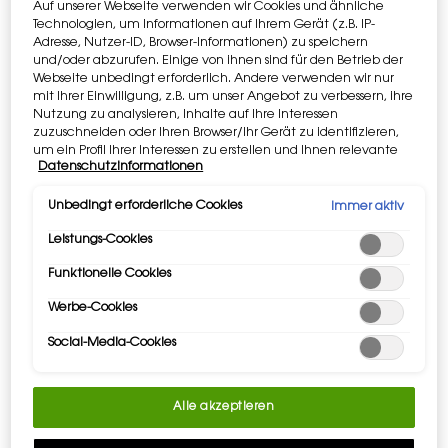
Auf unserer Webseite verwenden wir Cookies und ähnliche
Technologien, um Informationen auf Ihrem Gerät (z.B. IP-
Adresse, Nutzer-ID, Browser-Informationen) zu speichern
Nicht in United States? Ändere Deine Region oder Dein
und/oder abzurufen. Einige von ihnen sind für den Betrieb der
Land
Webseite unbedingt erforderlich. Andere verwenden wir nur
mit Ihrer Einwilligung, z.B. um unser Angebot zu verbessern, ihre
Nutzung zu analysieren, Inhalte auf Ihre Interessen
zuzuschneiden oder Ihren Browser/Ihr Gerät zu identifizieren,
um ein Profil Ihrer Interessen zu erstellen und Ihnen relevante
Erhalte weitere Auskünfte oder
kontaktiere uns
, falls Du Fragen
Datenschutzinformationen
Werbung auf anderen Onlineangeboten zu zeigen. Sie können
über internationalen Versand hast.
nicht erforderliche Cookies akzeptieren ("Alle akzeptieren"),
ablehnen ("Ohne Einwilligung fortfahren") oder die
Unbedingt erforderliche Cookies
Immer aktiv
Einstellungen individuell anpassen und Ihre Auswahl speichern
ORT WECHSELN
Leistungs-Cookies
("Auswahl speichern"). Zudem können Sie Ihre Einstellungen
(unter dem Link "Cookie-Einstellungen") jederzeit aufrufen und
Funktionelle Cookies
nachträglich anpassen. Weitere Informationen enthalten
unsere Datenschutzinformationen.
Werbe-Cookies
Social-Media-Cookies
KOSTENLOSE
EXKLUSIVES
LIEFERUNG AB 50 €
GESCHENK
Alle akzeptieren