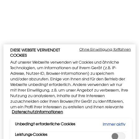
Ohne Einwilligung fortfahren
DIESE WEBSITE VERWENDET
COOKIES
Auf unserer Webseite verwenden wir Cookies und ähnliche
Technologien, um Informationen auf Ihrem Gerät (z.B. IP-
Adresse, Nutzer-ID, Browser-Informationen) zu speichern
und/oder abzurufen. Einige von ihnen sind für den Betrieb der
Webseite unbedingt erforderlich. Andere verwenden wir nur
mit Ihrer Einwilligung, z.B. um unser Angebot zu verbessern, ihre
Nutzung zu analysieren, Inhalte auf Ihre Interessen
zuzuschneiden oder Ihren Browser/Ihr Gerät zu identifizieren,
um ein Profil Ihrer Interessen zu erstellen und Ihnen relevante
Datenschutzinformationen
Werbung auf anderen Onlineangeboten zu zeigen. Sie können
nicht erforderliche Cookies akzeptieren ("Alle akzeptieren"),
ablehnen ("Ohne Einwilligung fortfahren") oder die
Unbedingt erforderliche Cookies
Immer aktiv
Einstellungen individuell anpassen und Ihre Auswahl speichern
Leistungs-Cookies
("Auswahl speichern"). Zudem können Sie Ihre Einstellungen