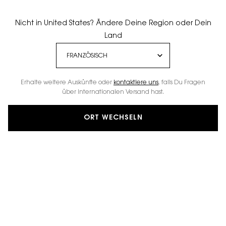
Nicht in United States? Ändere Deine Region oder Dein
Land
Erhalte weitere Auskünfte oder
kontaktiere uns
, falls Du Fragen
über internationalen Versand hast.
ORT WECHSELN
YSL BEAUTY LIGHT CLUB
ERLEBE DIE EVOLUTION
ENTDECKEN
ANGEBOTE
BESTSELLER
GESCHENKSETS