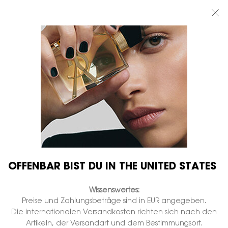
BEAUTY LIGHT CLUB: 20% RABATT AUF ALLES — ODER 25% AB 80 €
BESTELLWERT*
0
MEIN
0 PRODUKT
BOUTIQUEN
WARENKORB
Hauptinhalt
OFFENBAR BIST DU IN THE UNITED STATES
Wissenswertes:
Preise und Zahlungsbeträge sind in EUR angegeben.
Die internationalen Versandkosten richten sich nach den
Artikeln, der Versandart und dem Bestimmungsort.