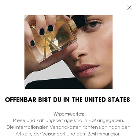
BEAUTY LIGHT CLUB: 20% RABATT AUF ALLES — ODER 25% AB 80 €
BESTELLWERT*
0
MEIN
0 PRODUKT
BOUTIQUEN
WARENKORB
Hauptinhalt
...
KATEGORIE
Feuchtigkeitscremes
OFFENBAR BIST DU IN THE UNITED STATES
Wissenswertes:
Preise und Zahlungsbeträge sind in EUR angegeben.
Die internationalen Versandkosten richten sich nach den
Artikeln, der Versandart und dem Bestimmungsort.