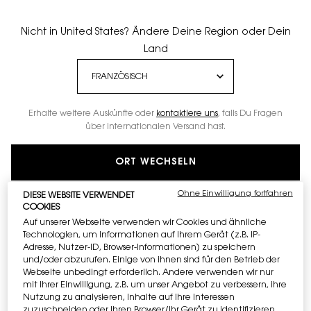
Nicht in United States? Ändere Deine Region oder Dein
Land
TOP SECRETS INSTANT
Erhalte weitere Auskünfte oder
kontaktiere uns
, falls Du Fragen
MOISTURE GLOW
über internationalen Versand hast.
FEUCHTIGKEITSCREME
ORT WECHSELN
€ 64,00
Alter Preis
Neuer Preis
€ 51,20
Ohne Einwilligung fortfahren
DIESE WEBSITE VERWENDET
(€ 1.280,00/1l.)
COOKIES
Auf unserer Webseite verwenden wir Cookies und ähnliche
Technologien, um Informationen auf Ihrem Gerät (z.B. IP-
One volumen only
40 ml
Adresse, Nutzer-ID, Browser-Informationen) zu speichern
Alter Preis
Neuer Preis
und/oder abzurufen. Einige von ihnen sind für den Betrieb der
€ 64,00
€ 51,20
Selected
Die Produktvariante ist nicht vorrätig, {0}
, 1 of 1
Webseite unbedingt erforderlich. Andere verwenden wir nur
(€ 1.280,00/1l.)
mit Ihrer Einwilligung, z.B. um unser Angebot zu verbessern, ihre
Nutzung zu analysieren, Inhalte auf Ihre Interessen
zuzuschneiden oder Ihren Browser/Ihr Gerät zu identifizieren,