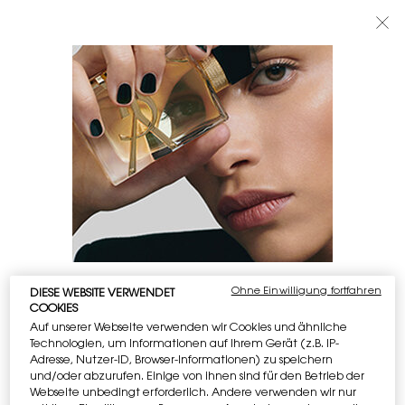
BEAUTY LIGHT CLUB: 20% RABATT AUF ALLES — ODER 25% AB 80 €
BESTELLWERT*
0
MEIN
0 PRODUKT
BOUTIQUEN
WARENKORB
Hauptinhalt
KOSTENLOSE
EXKLUSIVES
LIEFERUNG AB 50 €
GESCHENK
2 GRATISPROBEN
KOSTENLOSE
RÜCKGABE
Ohne Einwilligung fortfahren
OFFENBAR BIST DU IN THE UNITED STATES
DIESE WEBSITE VERWENDET
COOKIES
Auf unserer Webseite verwenden wir Cookies und ähnliche
Fußzeilennavigation
Wissenswertes:
Technologien, um Informationen auf Ihrem Gerät (z.B. IP-
E-MAIL-ANMELDUNG
Preise und Zahlungsbeträge sind in EUR angegeben.
Adresse, Nutzer-ID, Browser-Informationen) zu speichern
newslettersignup.title.legend
Die internationalen Versandkosten richten sich nach den
und/oder abzurufen. Einige von ihnen sind für den Betrieb der
Frau
Herr
Keine Angabe
Webseite unbedingt erforderlich. Andere verwenden wir nur
Artikeln, der Versandart und dem Bestimmungsort.