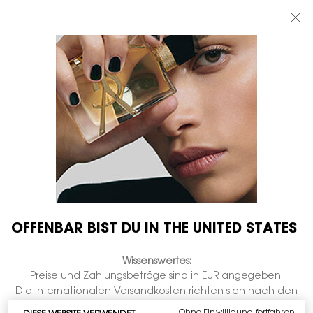
BEAUTY LIGHT CLUB: 20% RABATT AUF ALLES — ODER 25% AB 80 €
BESTELLWERT*
0
MEIN
0 PRODUKT
BOUTIQUEN
WARENKORB
Hauptinhalt
SERVICES
DAS KÖNNTE DIR AUCH GEFALLEN
OFFENBAR BIST DU IN THE UNITED STATES
Wissenswertes:
GRAVIEREN
GRAVIEREN
Preise und Zahlungsbeträge sind in EUR angegeben.
Die internationalen Versandkosten richten sich nach den
Artikeln, der Versandart und dem Bestimmungsort.
Ohne Einwilligung fortfahren