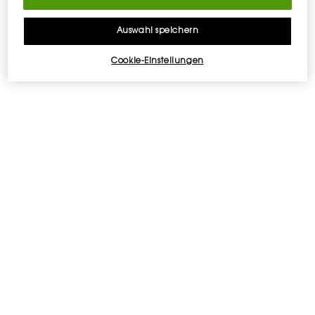
Auswahl speichern
Cookie-Einstellungen
KOSTENLOSE
EXKLUSIVES
LIEFERUNG AB 50 €
GESCHENK
2 GRATISPROBEN
KOSTENLOSE
RÜCKGABE
Fußzeilennavigation
E-MAIL-ANMELDUNG
newslettersignup.title.legend
Frau
Herr
Keine Angabe
Geburtsdatum