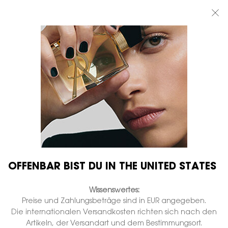
BEAUTY LIGHT CLUB: 20% RABATT AUF ALLES — ODER 25% AB 80 €
BESTELLWERT*
0
MEIN
0 PRODUKT
BOUTIQUEN
WARENKORB
Hauptinhalt
...
DÜFTE
LE VESTIAIRE DES PARFUMS
6 PLACE SAINT SULPICE
EAU DE PARFUM
Auf Lager
€ 370,00
(€ 2.960,00/1l.)
Amber-Labdanum - Leder-Akkord.
OFFENBAR BIST DU IN THE UNITED STATES
422 Personen haben vor Kurzem dieses Produkt angeschaut
Wissenswertes:
Preise und Zahlungsbeträge sind in EUR angegeben.
Die internationalen Versandkosten richten sich nach den
Artikeln, der Versandart und dem Bestimmungsort.