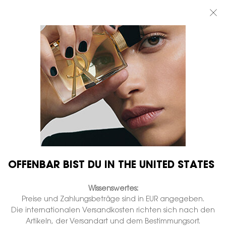
BEAUTY LIGHT CLUB: 20% RABATT AUF ALLES — ODER 25% AB 80 €
BESTELLWERT*
0
MEIN
0 PRODUKT
BOUTIQUEN
WARENKORB
Hauptinhalt
...
DÜFTE FÜR SIE
Opium
OPIUM EAU DE TOILETTE
SPRAY
Auf Lager
€ 110,00
€ 88,00
Alter Preis
Neuer Preis
(€ 1.760,00/1l.)
Würzig-Amber - Vanille.
OFFENBAR BIST DU IN THE UNITED STATES
456 Personen haben vor Kurzem dieses Produkt angeschaut
Wissenswertes:
Preise und Zahlungsbeträge sind in EUR angegeben.
Die internationalen Versandkosten richten sich nach den
Artikeln, der Versandart und dem Bestimmungsort.