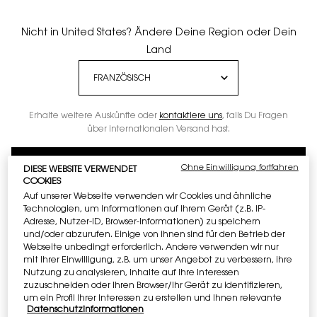
Nicht in United States? Ändere Deine Region oder Dein
Land
Erhalte weitere Auskünfte oder
kontaktiere uns
, falls Du Fragen
über internationalen Versand hast.
ORT WECHSELN
Ohne Einwilligung fortfahren
DIESE WEBSITE VERWENDET
COOKIES
Auf unserer Webseite verwenden wir Cookies und ähnliche
Technologien, um Informationen auf Ihrem Gerät (z.B. IP-
Adresse, Nutzer-ID, Browser-Informationen) zu speichern
und/oder abzurufen. Einige von ihnen sind für den Betrieb der
Webseite unbedingt erforderlich. Andere verwenden wir nur
mit Ihrer Einwilligung, z.B. um unser Angebot zu verbessern, ihre
Nutzung zu analysieren, Inhalte auf Ihre Interessen
zuzuschneiden oder Ihren Browser/Ihr Gerät zu identifizieren,
Ausgewählt volumen:
50 ml
-
€ 110,00
€ 88,00
(€ 1.760,00/1l.)
um ein Profil Ihrer Interessen zu erstellen und Ihnen relevante
Alter Preis
Neuer Preis
Datenschutzinformationen
Werbung auf anderen Onlineangeboten zu zeigen. Sie können