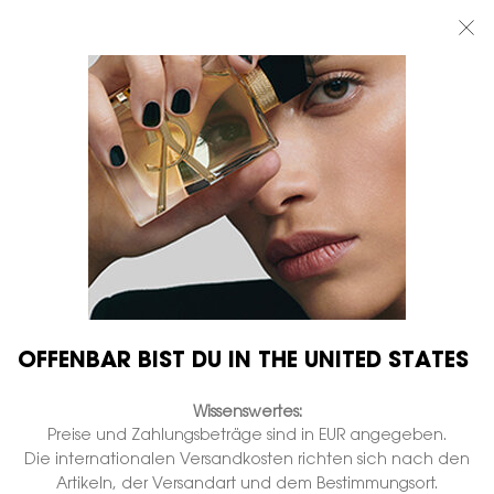
BEAUTY LIGHT CLUB: 20% RABATT AUF ALLES — ODER 25% AB 80 €
BESTELLWERT*
0
MEIN
0 PRODUKT
BOUTIQUEN
WARENKORB
Hauptinhalt
OFFENBAR BIST DU IN THE UNITED STATES
Wissenswertes:
Preise und Zahlungsbeträge sind in EUR angegeben.
Die internationalen Versandkosten richten sich nach den
Artikeln, der Versandart und dem Bestimmungsort.