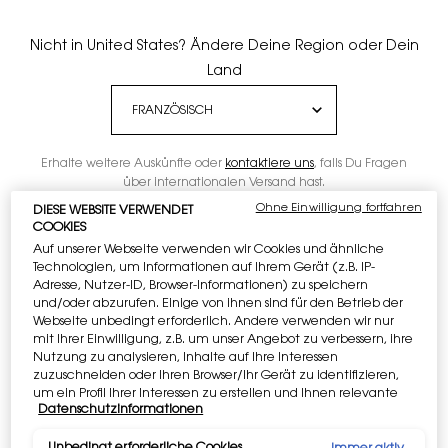
Nicht in United States? Ändere Deine Region oder Dein
Land
Erhalte weitere Auskünfte oder
kontaktiere uns
, falls Du Fragen
über internationalen Versand hast.
Ohne Einwilligung fortfahren
DIESE WEBSITE VERWENDET
COOKIES
ORT WECHSELN
Auf unserer Webseite verwenden wir Cookies und ähnliche
Technologien, um Informationen auf Ihrem Gerät (z.B. IP-
Adresse, Nutzer-ID, Browser-Informationen) zu speichern
und/oder abzurufen. Einige von ihnen sind für den Betrieb der
Webseite unbedingt erforderlich. Andere verwenden wir nur
mit Ihrer Einwilligung, z.B. um unser Angebot zu verbessern, ihre
Nutzung zu analysieren, Inhalte auf Ihre Interessen
zuzuschneiden oder Ihren Browser/Ihr Gerät zu identifizieren,
um ein Profil Ihrer Interessen zu erstellen und Ihnen relevante
Datenschutzinformationen
Ein Geschenk zu jedem Limited-Edition-Ritual.
Werbung auf anderen Onlineangeboten zu zeigen. Sie können
nicht erforderliche Cookies akzeptieren ("Alle akzeptieren"),