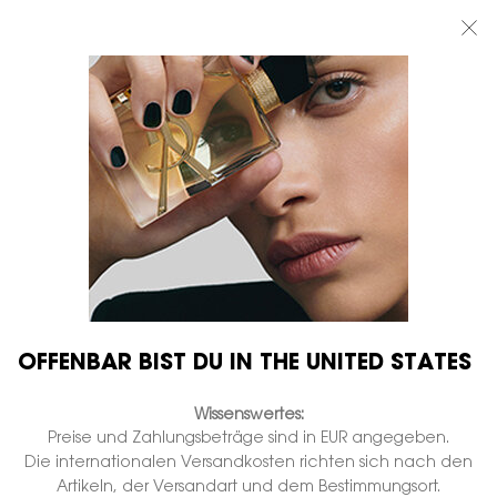
BEAUTY LIGHT CLUB: 20% RABATT AUF ALLES — ODER 25% AB 80 €
BESTELLWERT*
0
MEIN
0 PRODUKT
BOUTIQUEN
WARENKORB
Hauptinhalt
...
EXKLUSIVANGEBOTE
Beauty-routinen
THE ICONIC GAZE
ROUTINE 2
Nicht auf Lager
€ 139,00
€ 111,20
Alter Preis
Neuer Preis
Mascara Lash Clash 01 + Couture Mini Clutch 200 + Lines
Liberated 06
OFFENBAR BIST DU IN THE UNITED STATES
NEU
Wissenswertes:
Preise und Zahlungsbeträge sind in EUR angegeben.
Die internationalen Versandkosten richten sich nach den
Artikeln, der Versandart und dem Bestimmungsort.