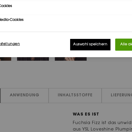
ookies
Media-Cookies
nstellungen
Auswahl speichern
Alle a
ANWENDUNG
INHALTSSTOFFE
LIEFERU
WAS ES IST
Fuchsia Fizz ist das unw
aus YSL Loveshine Plumpi