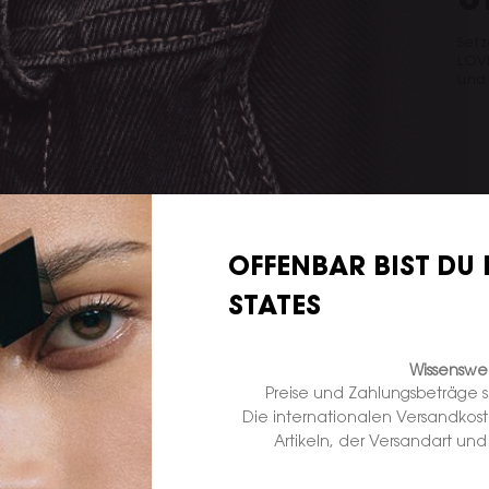
U
Setz
LOV
und
OFFENBAR BIST DU 
STATES
NZEND,
WERDEN SIE ROT,
WER
Wissenswer
Preise und Zahlungsbeträge 
Die internationalen Versandkos
Artikeln, der Versandart un