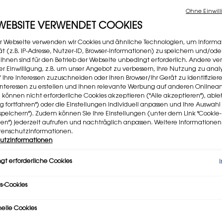
−
Ohne Einwill
 WEBSITE VERWENDET COOKIES
Ein
r Webseite verwenden wir Cookies und ähnliche Technologien, um Informa
t (z.B. IP-Adresse, Nutzer-ID, Browser-Informationen) zu speichern und/ode
 ihnen sind für den Betrieb der Webseite unbedingt erforderlich. Andere v
rer Einwilligung, z.B. um unser Angebot zu verbessern, ihre Nutzung zu analy
f Ihre Interessen zuzuschneiden oder Ihren Browser/Ihr Gerät zu identifizier
Dieses 
er Interessen zu erstellen und Ihnen relevante Werbung auf anderen Online
e können nicht erforderliche Cookies akzeptieren ("Alle akzeptieren"), ab
ng fortfahren") oder die Einstellungen individuell anpassen und Ihre Auswahl
speichern"). Zudem können Sie Ihre Einstellungen (unter dem Link "Cookie-
gen") jederzeit aufrufen und nachträglich anpassen. Weitere Informatione
tenschutzinformationen.
utzinformationen
gt erforderliche Cookies
s-Cookies
nelle Cookies