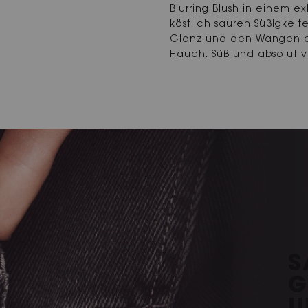
Blurring Blush in einem ex
köstlich sauren Süßigkeit
Glanz und den Wangen e
Hauch. Süß und absolut v
S
G