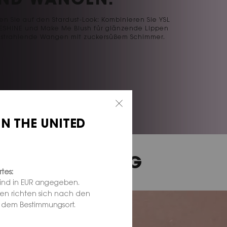
ND WANGEN.
en Sie auf den Stardust-Look: Kombinieren Sie YSL
ESHINE und Make Me Blush für glänzende Lippen
 strahlende Wangen mit zuckersüßem Schimmer.
IN THE UNITED
DEN SIE SÜCHTIG
tes:
sind in EUR angegeben.
ten richten sich nach den
d dem Bestimmungsort.