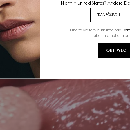
Nicht in United States? Ändere D
Erhalte weitere Auskünfte oder
kon
über internationalen 
ORT WECH