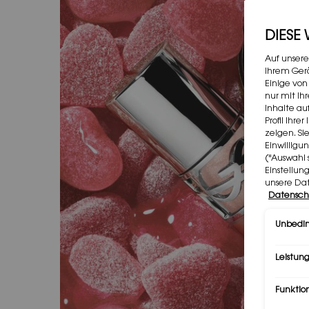
DIESE
Auf unsere
Ihrem Gerä
Einige von
nur mit Ih
Inhalte au
Profil Ihr
zeigen. Si
Einwilligu
("Auswahl 
Einstellun
unsere Da
Datensch
Unbedin
Leistung
Funktio