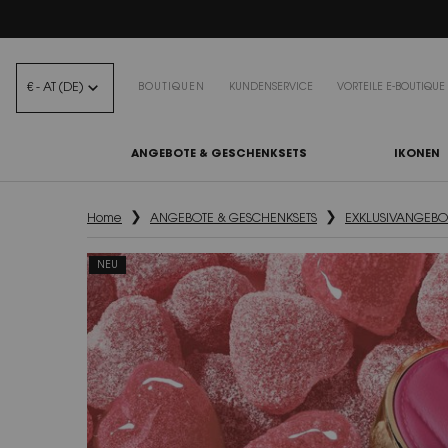
BEA
€ - AT (DE)
BOUTIQUEN
KUNDENSERVICE
VORTEILE E-BOUTIQUE
ANGEBOTE & GESCHENKSETS
IKONEN
Hauptinhalt
Home
ANGEBOTE & GESCHENKSETS
EXKLUSIVANGEBO
NEU