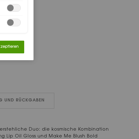
kzeptieren
NG UND RÜCKGABEN
iderstehliche Duo: die kosmische Kombination
ng Lip Oil Gloss und Make Me Blush Bold