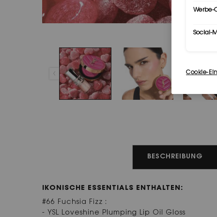
Werbe-C
Social-
Cookie-Ei
PDP Tabs
BESCHREIBUNG
IKONISCHE ESSENTIALS ENTHALTEN:
#66 Fuchsia Fizz :
- YSL Loveshine Plumping Lip Oil Gloss