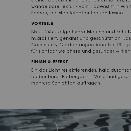
Deiner Lippen stillt und für einen satten, f
wandelbare Textur - vom Lippenstift in ein
Farben, die sich leicht aufbauen lassen.
VORTEILE
Bis zu 24h stetige Hydratisierung und Schut
hydratisiert, genährt und geschützt an. L
Community Garden angereicherten Pflege
für sichtbar weichere und gesunder wirke
FINISH & EFFEKT
Ein das Licht reflektierendes, halb durchs
aufbaubares Farbergebnis. Volle und gesu
mehrere Schichten auftragen.