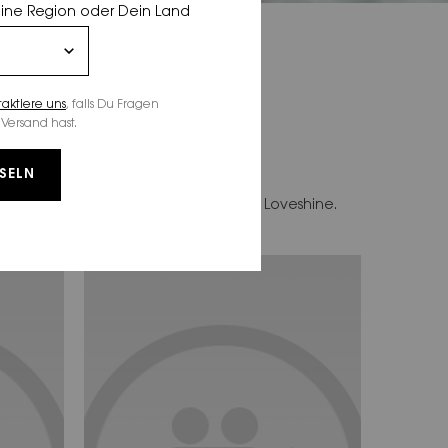
eine Region oder Dein Land
taktiere uns
, falls Du Fragen
Versand hast.
SELN
a? Aber
Unsere Klassiker für YSL Loveshine.