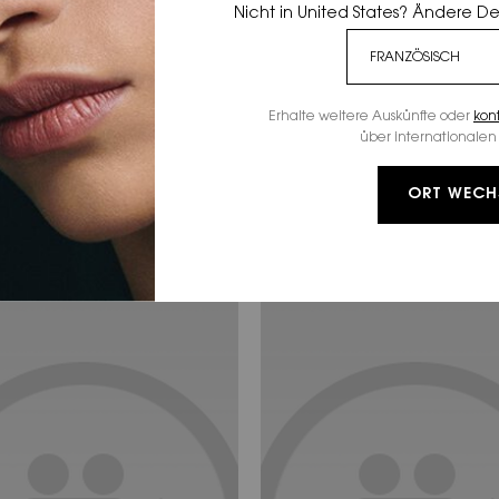
Nicht in United States? Ändere D
Erhalte weitere Auskünfte oder
kon
HYPE ON SOCIAL
über internationalen 
ENTDECKEN. TESTEN. ERWERBEN.
ORT WECH
rben übereinander sind immer
Backstage-Pass mit @dualip
besser als eine allein.
sicher.