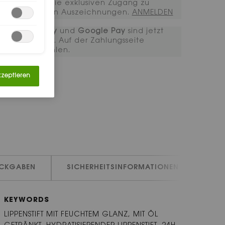
Erhalten Sie exklusiven Zugang zu
ikonischen Auszeichnungen.​ ​
ANMELDEN​​​​
Apple Pay
und
Google Pay
sind jetzt
verfügbar. Auf der Zahlungsseite
auszuwählen.
kzeptieren
ÜCKGABEN
SICHERHEITSINFORMATIONEN
KEYWORDS
LIPPENSTIFT MIT FEUCHTEM GLANZ, MIT ÖL