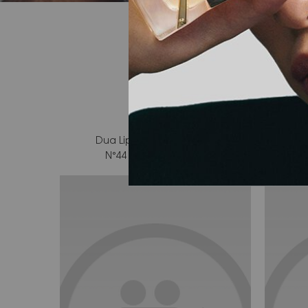
HYPE ON SOCIAL
Dua Lipas Lieblingsfarbe?
Zwei Fa
N°44 Nude Lavallière