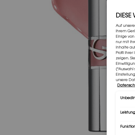
DIESE
Auf unsere
Ihrem Gerä
Einige von
nur mit Ih
Inhalte au
Profil Ihr
zeigen. Si
Einwilligu
("Auswahl 
Einstellun
unsere Da
Datensch
Unbedin
Leistung
Funktio