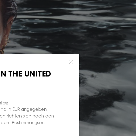
IN THE UNITED
tes:
sind in EUR angegeben.
ten richten sich nach den
d dem Bestimmungsort.