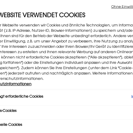
Wähl
Wähle e
Ohne Einwill
4
 WEBSITE VERWENDET COOKIES
r Webseite verwenden wir Cookies und ähnliche Technologien, um Informa
Selec
12 ELE
t (z.B. IP-Adresse, Nutzer-ID, Browser-Informationen) zu speichern und/ode
 ihnen sind für den Betrieb der Webseite unbedingt erforderlich. Andere v
rer Einwilligung, z.B. um unser Angebot zu verbessern, ihre Nutzung zu analy
Selec
204 ME
f Ihre Interessen zuzuschneiden oder Ihren Browser/Ihr Gerät zu identifizier
er Interessen zu erstellen und Ihnen relevante Werbung auf anderen Online
Selec
45 CO
e können nicht erforderliche Cookies akzeptieren ("Alle akzeptieren"), ab
ng fortfahren") oder die Einstellungen individuell anpassen und Ihre Auswahl
speichern"). Zudem können Sie Ihre Einstellungen (unter dem Link "Cookie-
gen") jederzeit aufrufen und nachträglich anpassen. Weitere Informatione
tenschutzinformationen.
utzinformationen
Meng
−
gt erforderliche Cookies
s-Cookies
nelle Cookies