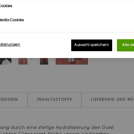
ookies
Media-Cookies
nstellungen
Auswahl speichern
Alle a
ENDUNG
INHALTSSTOFFE
LIEFERUNG UND R
 lang durch eine stetige Hydratisierung den Durst