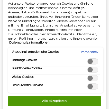
ab 120€. ​
Code: MYGIFT
Auf unserer Webseite verwenden wir Cookies und ähnliche
Technologien, um Informationen auf Ihrem Gerät (z.B. IP-
Adresse, Nutzer-ID, Browser-Informationen) zu speichern
TRETE DEM YLS BEAUTY CLUB BEI​
und/oder abzurufen. Einige von ihnen sind für den Betrieb der
Erhalten Sie exklusiven Zugang zu
Webseite unbedingt erforderlich. Andere verwenden wir nur
ikonischen Auszeichnungen.​ ​
ANMELDEN​​​​
mit Ihrer Einwilligung, z.B. um unser Angebot zu verbessern, ihre
Nutzung zu analysieren, Inhalte auf Ihre Interessen
zuzuschneiden oder Ihren Browser/Ihr Gerät zu identifizieren,
Apple Pay
und
Google Pay
sind jetzt
um ein Profil Ihrer Interessen zu erstellen und Ihnen relevante
Datenschutzinformationen
verfügbar. Auf der Zahlungsseite
Werbung auf anderen Onlineangeboten zu zeigen. Sie können
auszuwählen.
nicht erforderliche Cookies akzeptieren ("Alle akzeptieren"),
ablehnen ("Ohne Einwilligung fortfahren") oder die
Unbedingt erforderliche Cookies
Immer aktiv
Einstellungen individuell anpassen und Ihre Auswahl speichern
Leistungs-Cookies
("Auswahl speichern"). Zudem können Sie Ihre Einstellungen
(unter dem Link "Cookie-Einstellungen") jederzeit aufrufen und
Funktionelle Cookies
nachträglich anpassen. Weitere Informationen enthalten
PDP Tabs
unsere Datenschutzinformationen.
BESCHREIBUNG & VORZÜGE
Werbe-Cookies
WAS ES IST
Social-Media-Cookies
REINE FARBE
Explosion reiner Farbe.
Reine Pigmente verwandeln sich sofort in eine
Alle akzeptieren
Lippenfusion.