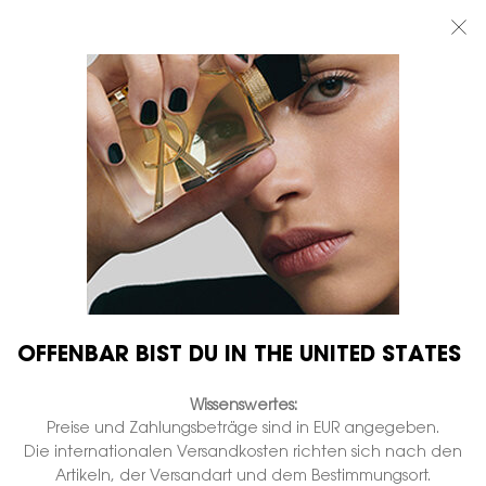
BEAUTY LIGHT CLUB: 20% RABATT AUF ALLES — ODER 25% AB 80 €
BESTELLWERT*
0
MEIN
0 PRODUKT
BOUTIQUEN
WARENKORB
Hauptinhalt
...
LIPPEN
Lippenstift
ROUGE PUR COUTURE
Nicht auf Lager
€ 45,00
€ 36,00
Alter Preis
Neuer Preis
Reiner color-in-care seidenglanz-lippenstift.
2.018 Personen haben vor Kurzem dieses Produkt angeschaut
OFFENBAR BIST DU IN THE UNITED STATES
Wissenswertes:
Preise und Zahlungsbeträge sind in EUR angegeben.
Die internationalen Versandkosten richten sich nach den
Artikeln, der Versandart und dem Bestimmungsort.