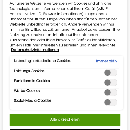
Auf unserer Webseite verwenden wir Cookies und ähnliche
ab 120€. ​
Code: MYGIFT
Technologien, um Informationen auf Ihrem Gerät (z.B. IP-
Adresse, Nutzer-ID, Browser-Informationen) zu speichern
und/oder abzurufen. Einige von ihnen sind für den Betrieb der
TRETE DEM YLS BEAUTY CLUB BEI​
Webseite unbedingt erforderlich. Andere verwenden wir nur
Erhalten Sie exklusiven Zugang zu
mit Ihrer Einwilligung, z.B. um unser Angebot zu verbessern, ihre
ikonischen Auszeichnungen.​ ​
ANMELDEN​​​​
Nutzung zu analysieren, Inhalte auf Ihre Interessen
zuzuschneiden oder Ihren Browser/Ihr Gerät zu identifizieren,
um ein Profil Ihrer Interessen zu erstellen und Ihnen relevante
Apple Pay
und
Google Pay
sind jetzt
Datenschutzinformationen
Werbung auf anderen Onlineangeboten zu zeigen. Sie können
verfügbar. Auf der Zahlungsseite
nicht erforderliche Cookies akzeptieren ("Alle akzeptieren"),
auszuwählen.
ablehnen ("Ohne Einwilligung fortfahren") oder die
Unbedingt erforderliche Cookies
Immer aktiv
Einstellungen individuell anpassen und Ihre Auswahl speichern
Leistungs-Cookies
("Auswahl speichern"). Zudem können Sie Ihre Einstellungen
(unter dem Link "Cookie-Einstellungen") jederzeit aufrufen und
Funktionelle Cookies
nachträglich anpassen. Weitere Informationen enthalten
PDP Tabs
unsere Datenschutzinformationen.
BESCHREIBUNG & VORZÜGE
Werbe-Cookies
WAS ES IST
Social-Media-Cookies
REINE FARBE
Explosion reiner Farbe.
Reine Pigmente verwandeln sich sofort in eine
Alle akzeptieren
Lippenfusion.