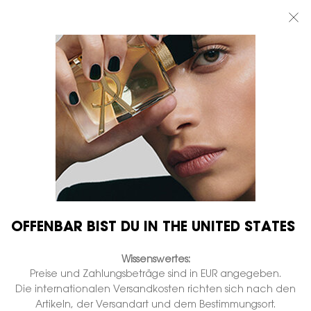
BEAUTY LIGHT CLUB: 20% RABATT AUF ALLES — ODER 25% AB 80 €
BESTELLWERT*
0
MEIN
0 PRODUKT
BOUTIQUEN
WARENKORB
Hauptinhalt
...
LIPPEN
Lippenstift
ROUGE PUR COUTURE
Nicht auf Lager
€ 45,00
€ 36,00
Alter Preis
Neuer Preis
Reiner color-in-care seidenglanz-lippenstift.
1.986 Personen haben vor Kurzem dieses Produkt angeschaut
OFFENBAR BIST DU IN THE UNITED STATES
Wissenswertes:
Preise und Zahlungsbeträge sind in EUR angegeben.
Die internationalen Versandkosten richten sich nach den
Artikeln, der Versandart und dem Bestimmungsort.