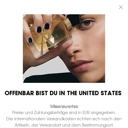
BEAUTY LIGHT CLUB: 20% RABATT AUF ALLES — ODER 25% AB 80 €
BESTELLWERT*
0
MEIN
0 PRODUKT
BOUTIQUEN
WARENKORB
Hauptinhalt
...
GESICHT
Blush & bronzer
MAKE ME BLUSH
FLÜSSIGER BLUSH
Nicht auf Lager
€ 48,00
€ 38,40
Alter Preis
Neuer Preis
Flüssiges Rouge für einen lang anhaltenden, gesunden
Glow.
OFFENBAR BIST DU IN THE UNITED STATES
1.952 Personen haben vor Kurzem dieses Produkt angeschaut
Wissenswertes:
Preise und Zahlungsbeträge sind in EUR angegeben.
Die internationalen Versandkosten richten sich nach den
Artikeln, der Versandart und dem Bestimmungsort.