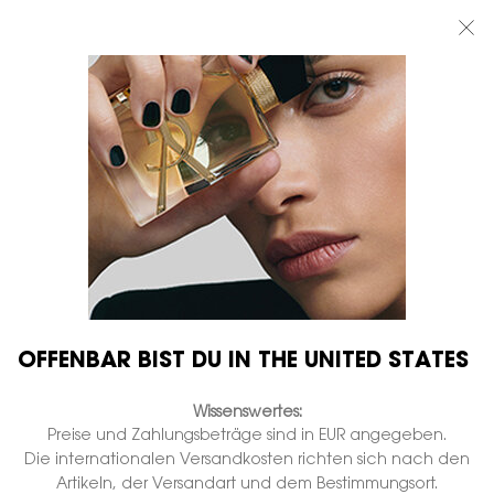
BEAUTY LIGHT CLUB: 20% RABATT AUF ALLES — ODER 25% AB 80 €
BESTELLWERT*
0
MEIN
0 PRODUKT
BOUTIQUEN
WARENKORB
Hauptinhalt
...
NEUHEITEN
NACHFÜLLEN
OFFENBAR BIST DU IN THE UNITED STATES
Wissenswertes:
Preise und Zahlungsbeträge sind in EUR angegeben.
Die internationalen Versandkosten richten sich nach den
Artikeln, der Versandart und dem Bestimmungsort.