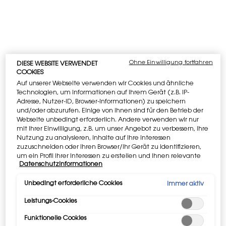
Wusstest Du, dass ein schneller Lebenswandel die
Ermüdungserscheinungen um den Faktor 3 beschleunigt?
Entdecke Night Reboot, das Nachtserum, das mit einer
bahnbrechenden Bi-Phasen-Technologie entwickelt
wurde, die 3,4 % Glykolsäure mit energetisierendem und
Ohne Einwilligung fortfahren
DIESE WEBSITE VERWENDET
schützendem Mondscheinkaktus aus Marokko kombiniert.
COOKIES
Auf unserer Webseite verwenden wir Cookies und ähnliche
ERGEBNISSE
Technologien, um Informationen auf Ihrem Gerät (z.B. IP-
Adresse, Nutzer-ID, Browser-Informationen) zu speichern
Schon am ersten Morgen
01
und/oder abzurufen. Einige von ihnen sind für den Betrieb der
sieht die Haut weniger müde aus
Webseite unbedingt erforderlich. Andere verwenden wir nur
Tag
und
mit Ihrer Einwilligung, z.B. um unser Angebot zu verbessern, ihre
fühlt sich weicher an.
Nutzung zu analysieren, Inhalte auf Ihre Interessen
zuzuschneiden oder Ihren Browser/Ihr Gerät zu identifizieren,
28 Tage später wirkt die Haut wie
um ein Profil Ihrer Interessen zu erstellen und Ihnen relevante
28
Datenschutzinformationen
Werbung auf anderen Onlineangeboten zu zeigen. Sie können
regeneriert.
nicht erforderliche Cookies akzeptieren ("Alle akzeptieren"),
Tage
ablehnen ("Ohne Einwilligung fortfahren") oder die
Unbedingt erforderliche Cookies
Immer aktiv
PRODUKTVORTEILE
Einstellungen individuell anpassen und Ihre Auswahl speichern
Leistungs-Cookies
("Auswahl speichern"). Zudem können Sie Ihre Einstellungen
(unter dem Link "Cookie-Einstellungen") jederzeit aufrufen und
Funktionelle Cookies
nachträglich anpassen. Weitere Informationen enthalten