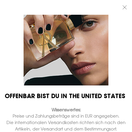
BEAUTY LIGHT CLUB: 20% RABATT AUF ALLES — ODER 25% AB 80 €
BESTELLWERT*
0
MEIN
0 PRODUKT
BOUTIQUEN
WARENKORB
Hauptinhalt
...
DÜFTE FÜR IHN
MYSLF
MYSLF LE PARFUM
Auf Lager
€ 95,00
€ 76,00
Alter Preis
Neuer Preis
(€ 1.266,67/1l.)
Intensiver Duft - Würziges Bourbon-Vanille.
1.044 Personen haben vor Kurzem dieses Produkt angeschaut
OFFENBAR BIST DU IN THE UNITED STATES
Wissenswertes:
Preise und Zahlungsbeträge sind in EUR angegeben.
Die internationalen Versandkosten richten sich nach den
Artikeln, der Versandart und dem Bestimmungsort.