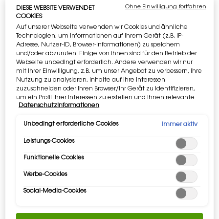
Ohne Einwilligung fortfahren
DIESE WEBSITE VERWENDET
COOKIES
Apple Pay
und
Google Pay
sind jetzt
verfügbar. Auf der Zahlungsseite
Auf unserer Webseite verwenden wir Cookies und ähnliche
Technologien, um Informationen auf Ihrem Gerät (z.B. IP-
auszuwählen.
Adresse, Nutzer-ID, Browser-Informationen) zu speichern
und/oder abzurufen. Einige von ihnen sind für den Betrieb der
Webseite unbedingt erforderlich. Andere verwenden wir nur
mit Ihrer Einwilligung, z.B. um unser Angebot zu verbessern, ihre
Nutzung zu analysieren, Inhalte auf Ihre Interessen
PDP Tabs
zuzuschneiden oder Ihren Browser/Ihr Gerät zu identifizieren,
BESCHREIBUNG
um ein Profil Ihrer Interessen zu erstellen und Ihnen relevante
Datenschutzinformationen
Werbung auf anderen Onlineangeboten zu zeigen. Sie können
BESCHREIBUNG
nicht erforderliche Cookies akzeptieren ("Alle akzeptieren"),
ablehnen ("Ohne Einwilligung fortfahren") oder die
Unbedingt erforderliche Cookies
Immer aktiv
Extrem sinnlich, besonders reichhaltig. MYSLF Le Parfum, die neue
Einstellungen individuell anpassen und Ihre Auswahl speichern
Intensität, geboren aus den Kontrasten moderner Männer. Die
Leistungs-Cookies
("Auswahl speichern"). Zudem können Sie Ihre Einstellungen
Quintessenz eines Mannes, der nur dafür geboren wurde, er selbst zu
(unter dem Link "Cookie-Einstellungen") jederzeit aufrufen und
sein. Radikal mutig. Dem Wesen nach kontrastreich. Kompromisslos
Funktionelle Cookies
nachträglich anpassen. Weitere Informationen enthalten
nuanciert.
unsere Datenschutzinformationen.
Werbe-Cookies
GEBOREN, UM ZU BLEIBEN
Social-Media-Cookies
Ein neues, intensiv holziges, florales Statement, entstanden aus der
unerwarteten Begegnung zwischen weichen floralen Noten und
samtigen Holztönen, untermalt durch eine seidenweiche Vanille-