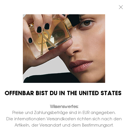
BEAUTY LIGHT CLUB: 20% RABATT AUF ALLES — ODER 25% AB 80 €
BESTELLWERT*
0
MEIN
0 PRODUKT
BOUTIQUEN
WARENKORB
Hauptinhalt
...
DÜFTE FÜR IHN
La Nuit de L'Homme
LA NUIT DE L'HOMME EAU
DE TOILETTE SPRAY
Auf Lager
€ 115,00
€ 92,00
Alter Preis
Neuer Preis
(€ 920,00/1l.)
Frischer Amber - Tonkabohne.
OFFENBAR BIST DU IN THE UNITED STATES
628 Personen haben vor Kurzem dieses Produkt angeschaut
Wissenswertes:
Preise und Zahlungsbeträge sind in EUR angegeben.
Die internationalen Versandkosten richten sich nach den
Artikeln, der Versandart und dem Bestimmungsort.